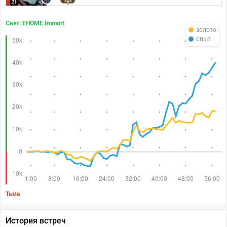
525
21
Свет: EHOME.Immort
золото
опыт
Тьма
История встреч