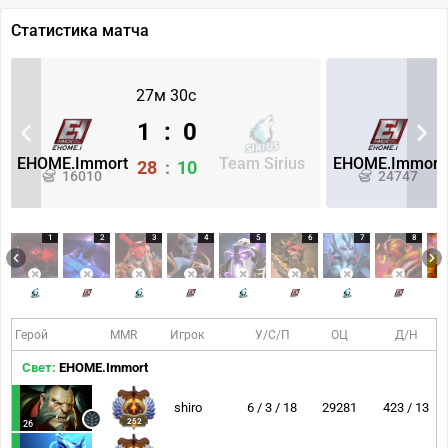
Статистика матча
27м 30с
1
:
0
EHOME.Immort
Team Sirius
EHOME.Immort
28
:
10
16010
24747
1
2
3
4
5
6
7
8
Герой
MMR
Игрок
У/С/П
ОЦ
Д/Н
Свет:
EHOME.Immort
shiro
6 / 3 / 18
29281
423 / 13
252
26