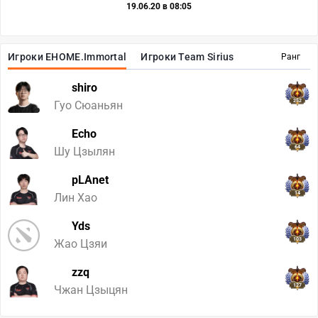
19.06.20 в 08:05
Игроки EHOME.Immortal
Игроки Team Sirius
Ранг
shiro
252
Гуо Сюаньян
Echo
64
Шу Цзылян
pLAnet
14
Лин Хао
Yds
103
Жао Цзяи
zzq
127
Чжан Цзыцян