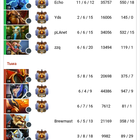
Echo
11 / 6 / 12
35757
550 / 18
64
28
Yds
2 / 6 / 15
16006
145 / 0
103
26
pLAnet
6 / 6 / 15
34056
532 / 15
14
27
zzq
6 / 6 / 20
13494
119 / 1
127
25
Тьма
5 / 8 / 16
20698
375 / 7
282
24
6 / 4 / 9
44386
947 / 9
2538
27
6 / 7 / 16
7612
81 / 1
27
20
Brewmaster
6 / 5 / 13
21169
358 / 10
24
3 / 8 / 18
9982
89 / 29