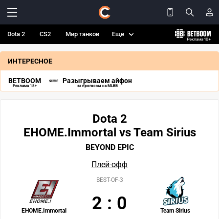
Dota 2
CS2
Мир танков
Еще
ИНТЕРЕСНОЕ
BETBOOM
Разыгрываем айфон
Реклама 18+
за прогнозы на MLBB
Dota 2
EHOME.Immortal vs Team Sirius
BEYOND EPIC
Плей-офф
BEST-OF-3
2
:
0
EHOME.Immortal
Team Sirius