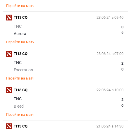
Перейти на матч
TI13 CQ
23.06.24 в 09:40
TNC
0
2
Aurora
Перейти на матч
TI13 CQ
23.06.24 в 07:00
TNC
2
0
Execration
Перейти на матч
TI13 CQ
22.06.24 в 10:00
TNC
2
0
Bleed
Перейти на матч
TI13 CQ
21.06.24 в 14:30