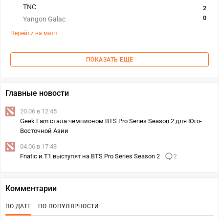
TNC
2
0
Yangon Galac
Перейти на матч
ПОКАЗАТЬ ЕЩЕ
Главные новости
20.06 в 12:45
Geek Fam стала чемпионом BTS Pro Series Season 2 для Юго-
Восточной Азии
04.06 в 17:43
Fnatic и T1 выступят на BTS Pro Series Season 2
2
Комментарии
ПО ДАТЕ
ПО ПОПУЛЯРНОСТИ