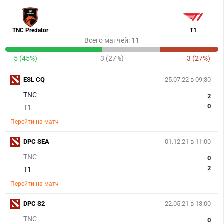
TNC Predator
T1
Всего матчей: 11
5 (45%)
3 (27%)
3 (27%)
ESL CQ
25.07.22 в 09:30
TNC
2
0
T1
Перейти на матч
DPC SEA
01.12.21 в 11:00
TNC
0
2
T1
Перейти на матч
DPC S2
22.05.21 в 13:00
TNC
0