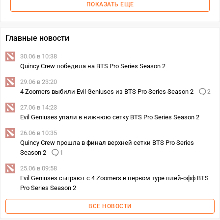
ПОКАЗАТЬ ЕЩЕ
Главные новости
30.06 в 10:38
Quincy Crew победила на BTS Pro Series Season 2
29.06 в 23:20
4 Zoomers выбили Evil Geniuses из BTS Pro Series Season 2
2
27.06 в 14:23
Evil Geniuses упали в нижнюю сетку BTS Pro Series Season 2
26.06 в 10:35
Quincy Crew прошла в финал верхней сетки BTS Pro Series
Season 2
1
25.06 в 09:58
Evil Geniuses сыграют с 4 Zoomers в первом туре плей-офф BTS
Pro Series Season 2
ВСЕ НОВОСТИ