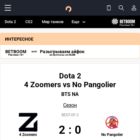
Dota 2
CS2
Мир танков
Еще
ИНТЕРЕСНОЕ
BETBOOM
Разыгрываем айфон
Реклама 18+
за прогнозы на MLBB
Dota 2
4 Zoomers vs No Pangolier
BTS NA
Сезон
BEST-OF-2
2
:
0
4 Zoomers
No Pangolier