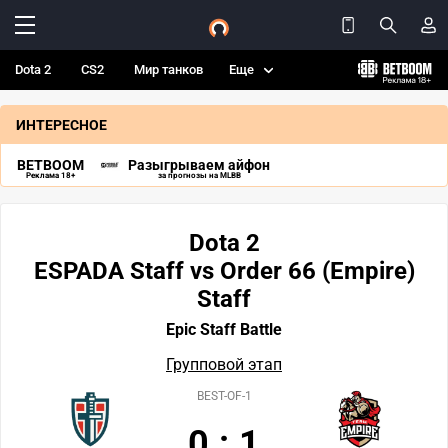
Dota 2
CS2
Мир танков
Еще
ИНТЕРЕСНОЕ
BETBOOM
Разыгрываем айфон
Реклама 18+
за прогнозы на MLBB
Dota 2
ESPADA Staff vs Order 66 (Empire)
Staff
Epic Staff Battle
Групповой этап
BEST-OF-1
0
:
1