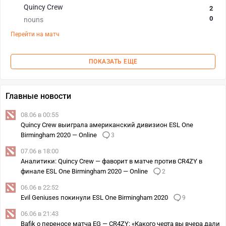
Quincy Crew
2
0
nouns
Перейти на матч
ПОКАЗАТЬ ЕЩЕ
Главные новости
08.06 в 00:55
Quincy Crew выиграла американский дивизион ESL One
Birmingham 2020 — Online
3
07.06 в 18:00
Аналитики: Quincy Crew — фаворит в матче против CR4ZY в
финале ESL One Birmingham 2020 — Online
2
06.06 в 22:52
Evil Geniuses покинули ESL One Birmingham 2020
9
06.06 в 21:43
Bafik о переносе матча EG — CR4ZY: «Какого черта вы вчера дали