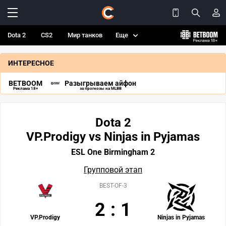
Dota 2
CS2
Мир танков
Еще
ИНТЕРЕСНОЕ
BETBOOM
Разыгрываем айфон
Реклама 18+
за прогнозы на MLBB
Dota 2
VP.Prodigy vs Ninjas in Pyjamas
ESL One Birmingham 2
Групповой этап
BEST-OF-3
2
:
1
VP.Prodigy
Ninjas in Pyjamas