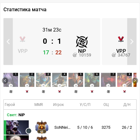
Статистика матча
31м 23с
0
:
1
VP.P
NiP
VP.P
17
:
22
10159
34767
1
2
3
4
5
6
7
8
Герой
MMR
Игрок
У/С/П
ОЦ
Д/Н
Свет:
NiP
SoNNeikO
5 / 10 / 6
3275
26 / 2
65
12