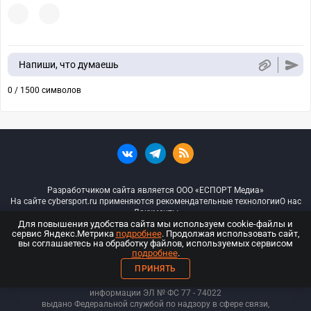
Напиши, что думаешь
0 / 1500 символов
Разработчиком сайта является ООО «ЕСПОРТ Медиа»
На сайте cybersport.ru применяются рекомендательные технологии
О нас
Документы
Для повышения удобства сайта мы используем cookie-файлы и
сервис Яндекс.Метрика
подробнее
. Продолжая использовать сайт,
© ООО «Киберспорт.ру» — Все права защищены
вы соглашаетесь на обработку файлов, используемых сервисом
подробнее
.
18+
ПРИНЯТЬ
ООО «Киберспорт.ру». Свидетельство о регистрации средств массовой
информации ЭЛ № ФС 77 - 74
022
выдано Федеральной службой по надзору в сфере связи,