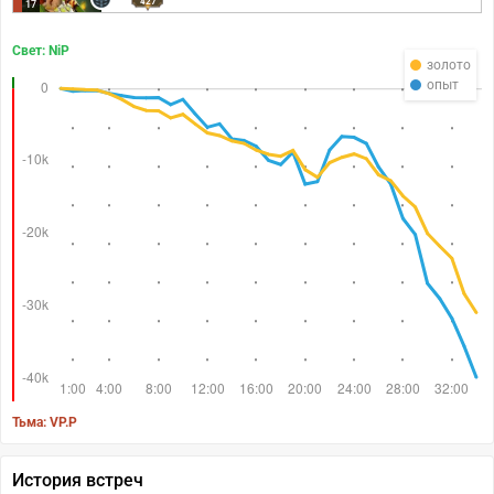
427
17
Свет: NiP
золото
опыт
Тьма: VP.P
История встреч