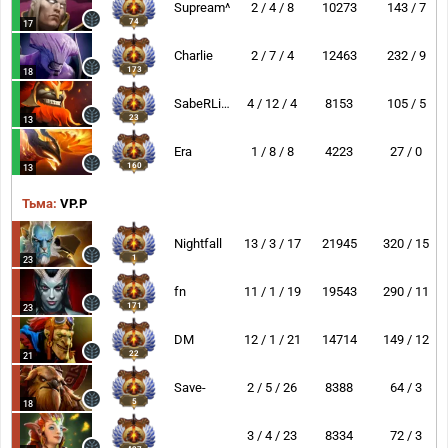
Supream^
2 / 4 / 8
10273
143 / 7
74
17
Charlie
2 / 7 / 4
12463
232 / 9
173
18
SabeRLight-
4 / 12 / 4
8153
105 / 5
23
13
Era
1 / 8 / 8
4223
27 / 0
160
13
Тьма:
VP.P
Nightfall
13 / 3 / 17
21945
320 / 15
1
23
fn
11 / 1 / 19
19543
290 / 11
171
23
DM
12 / 1 / 21
14714
149 / 12
22
21
Save-
2 / 5 / 26
8388
64 / 3
5
18
3 / 4 / 23
8334
72 / 3