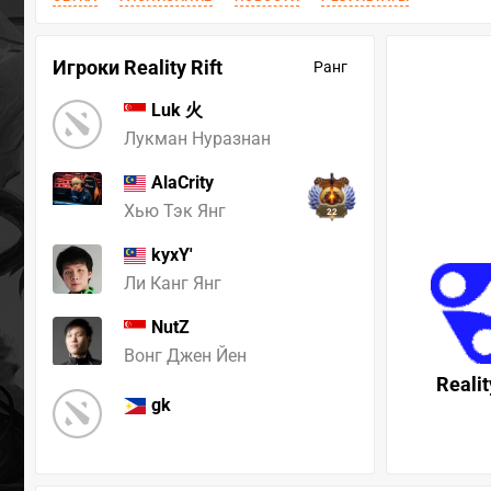
Игроки Reality Rift
Ранг
Luk 火
Лукман Нуразнан
AlaCrity
Хью Тэк Янг
22
kyxY'
Ли Канг Янг
NutZ
Вонг Джен Йен
Realit
gk