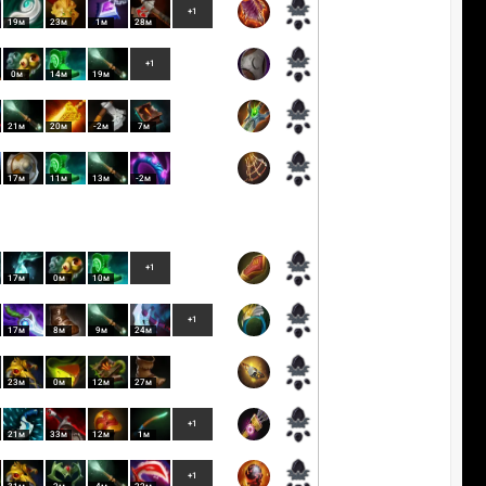
+1
19м
23м
1м
28м
+1
0м
14м
19м
21м
20м
-2м
7м
17м
11м
13м
-2м
+1
17м
0м
10м
+1
17м
8м
9м
24м
23м
0м
12м
27м
+1
21м
33м
12м
1м
+1