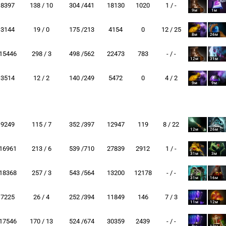
8397
138 / 10
304 /441
18130
1020
1 / -
9м
1м
3144
19 / 0
175 /213
4154
0
12 / 25
8м
26м
15446
298 / 3
498 /562
22473
783
- / -
12м
31м
3514
12 / 2
140 /249
5472
0
4 / 2
9м
9м
9249
115 / 7
352 /397
12947
119
8 / 22
12м
26м
16961
213 / 6
539 /710
27839
2912
1 / -
31м
3м
18368
257 / 3
543 /564
13200
12178
- / -
31м
16м
7225
26 / 4
252 /394
11849
146
7 / 3
11м
12м
17546
170 / 13
524 /674
30359
2439
- / -