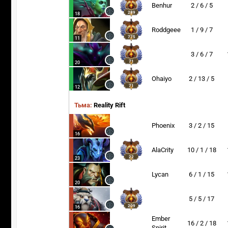
Benhur
2 / 6 / 5
289
18
Roddgeee
1 / 9 / 7
775
11
3 / 6 / 7
71
20
Ohaiyo
2 / 13 / 5
71
12
Тьма:
Reality Rift
Phoenix
3 / 2 / 15
16
AlaCrity
10 / 1 / 18
22
23
Lycan
6 / 1 / 15
20
5 / 5 / 17
209
16
Ember
16 / 2 / 18
Spirit