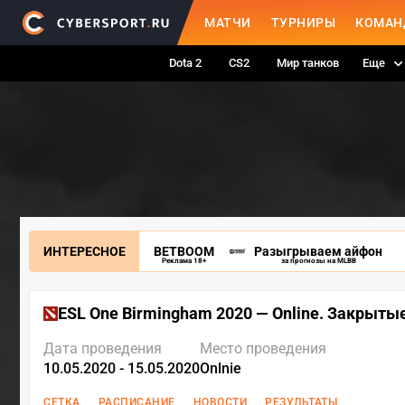
МАТЧИ
ТУРНИРЫ
КОМАН
Dota 2
CS2
Мир танков
Еще
ИНТЕРЕСНОЕ
BETBOOM
Разыгрываем айфон
Реклама 18+
за прогнозы на MLBB
ESL One Birmingham 2020 — Online. Закрыты
Дата проведения
Место проведения
10.05.2020 - 15.05.2020
Onlnie
СЕТКА
РАСПИСАНИЕ
НОВОСТИ
РЕЗУЛЬТАТЫ