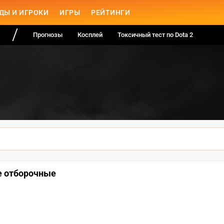
ДЫ И ИГРОКИ
ИГРЫ
РЕЙТИНГИ
Прогнозы
Косплей
Токсичный тест по Dota 2
е отборочные