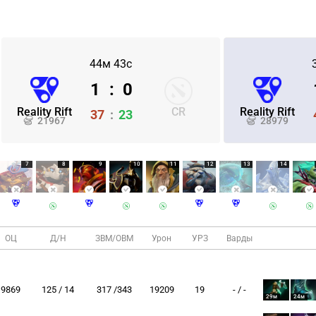
44м 43с
1
:
0
Reality Rift
CR
Reality Rift
37
:
23
21967
28979
7
8
9
10
11
12
13
14
ОЦ
Д/Н
ЗВМ/ОВМ
Урон
УРЗ
Варды
9869
125 / 14
317 /343
19209
19
- / -
29м
24м