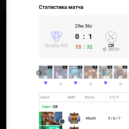
Статистика матча
29м 36с
0
:
1
Reality Rift
CR
13
:
32
20121
1
2
3
4
5
6
Герой
MMR
Игрок
У/С/П
Свет:
CR
Mushi
3 / 6 / 7
1212
15