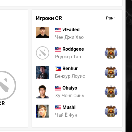
Игроки CR
Ранг
vtFaded
Чен Джи Хао
Roddgeee
Роджер Тан
775
Benhur
Бенхур Лоуис
289
Ohaiyo
Ху Чонг Синь
71
CR
Mushi
Чай Ё Фун
1212