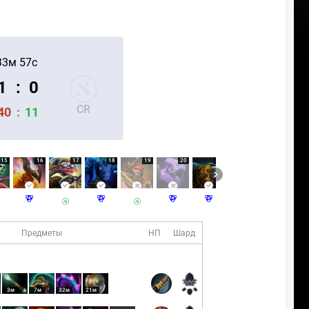
33м 57с
1
:
0
CR
40
:
11
15
16
17
18
19
20
21
22
Предметы
НП
Шард
3м
7м
32м
21м