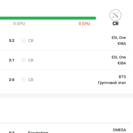
CR
0 (0%)
0 (0%)
ESL One
3
:
2
CR
ЮВА
ESL One
2
:
1
CR
ЮВА
BTS
2
:
0
CR
Групповой этап
OMEGA
0
:
2
Execration