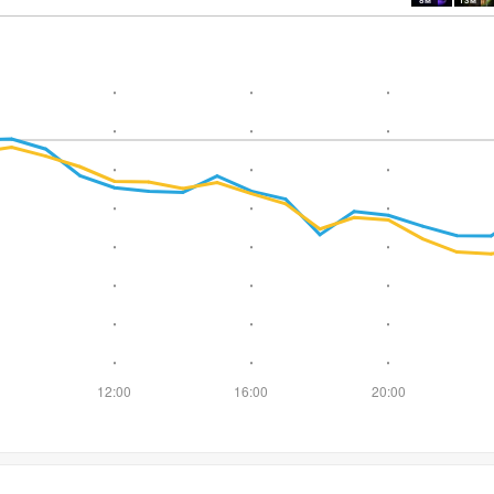
8м
13м