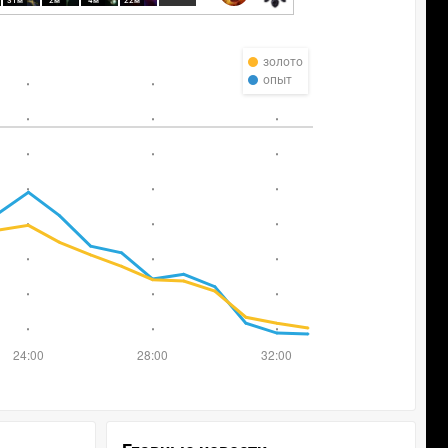
31м
2м
4м
22м
золото
опыт