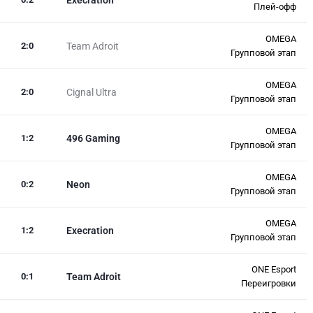
Плей-офф
OMEGA
2
:
0
Team Adroit
Групповой этап
OMEGA
2
:
0
Cignal Ultra
Групповой этап
OMEGA
1
:
2
496 Gaming
Групповой этап
OMEGA
0
:
2
Neon
Групповой этап
OMEGA
1
:
2
Execration
Групповой этап
ONE Esport
0
:
1
Team Adroit
Переигровки