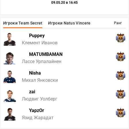
09.05.20 в 16:45
Игроки Team Secret
Игроки Natus Vincere
Ранг
Puppey
229
Клемент Иванов
MATUMBAMAN
12
Лассе Урпалайнен
Nisha
1209
Михал Янковски
zai
921
Людвиг Уолберг
YapzOr
925
Язид Жарадат