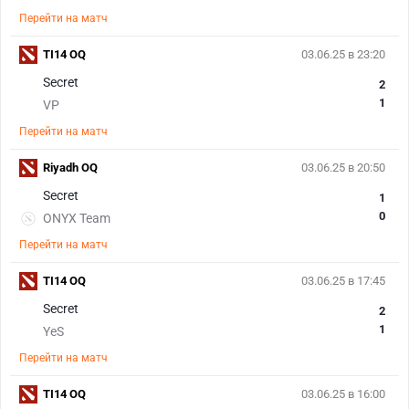
Перейти на матч
TI14 OQ
03.06.25 в 23:20
Secret
2
1
VP
Перейти на матч
Riyadh OQ
03.06.25 в 20:50
Secret
1
0
ONYX Team
Перейти на матч
TI14 OQ
03.06.25 в 17:45
Secret
2
1
YeS
Перейти на матч
TI14 OQ
03.06.25 в 16:00