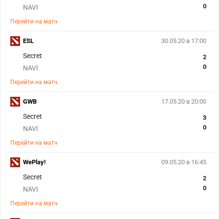
0
NAVI
Перейти на матч
ESL
30.05.20 в 17:00
Secret
2
0
NAVI
Перейти на матч
GWB
17.05.20 в 20:00
Secret
3
0
NAVI
Перейти на матч
WePlay!
09.05.20 в 16:45
Secret
2
0
NAVI
Перейти на матч