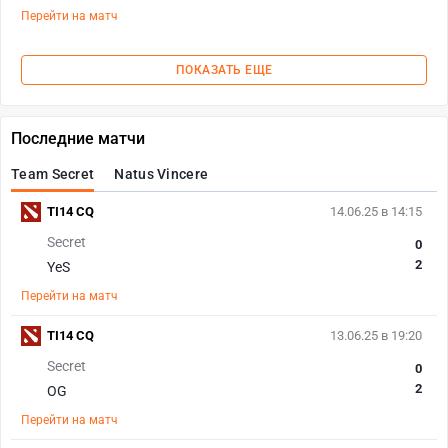
Перейти на матч
ПОКАЗАТЬ ЕЩЕ
Последние матчи
Team Secret
Natus Vincere
TI14 CQ
14.06.25 в 14:15
Secret
0
2
YeS
Перейти на матч
TI14 CQ
13.06.25 в 19:20
Secret
0
2
OG
Перейти на матч