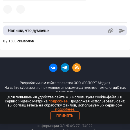
Напиши, что думаешь
0 / 1500 символов
Разработчиком сайта является ООО «ЕСПОРТ Медиа»
На сайте cybersport.ru применяются рекомендательные технологии
О нас
Документы
Для повышения удобства сайта мы используем cookie-файлы и
сервис Яндекс.Метрика
подробнее
. Продолжая использовать сайт,
© ООО «Киберспорт.ру» — Все права защищены
вы соглашаетесь на обработку файлов, используемых сервисом
подробнее
.
18+
ПРИНЯТЬ
ООО «Киберспорт.ру». Свидетельство о регистрации средств массовой
информации ЭЛ № ФС 77 - 74
022