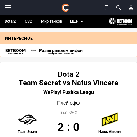
Dota 2
CS2
Мир танков
Еще
ИНТЕРЕСНОЕ
BETBOOM
Разыгрываем айфон
Реклама 18+
за прогнозы на MLBB
Dota 2
Team Secret vs Natus Vincere
WePlay! Pushka Leagu
Плей-офф
BEST-OF-3
2
:
0
Team Secret
Natus Vincere