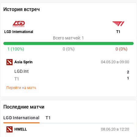
История встреч
LGD International
T1
Всего матчей: 1
1 (100%)
0 (0%)
0 (0%)
Asia Sprin
04.05.20 в 09:00
LGD.Int
2
1
T1
Перейти на матч
Последние матчи
LGD International
T1
HWELL
08.06.20 в 12:20