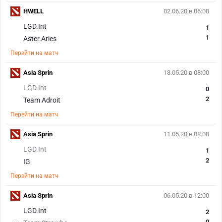
HWELL
02.06.20 в 06:00
LGD.Int
1
1
Aster.Aries
Перейти на матч
Asia Sprin
13.05.20 в 08:00
LGD.Int
0
2
Team Adroit
Перейти на матч
Asia Sprin
11.05.20 в 08:00
LGD.Int
1
2
IG
Перейти на матч
Asia Sprin
06.05.20 в 12:00
LGD.Int
2
0