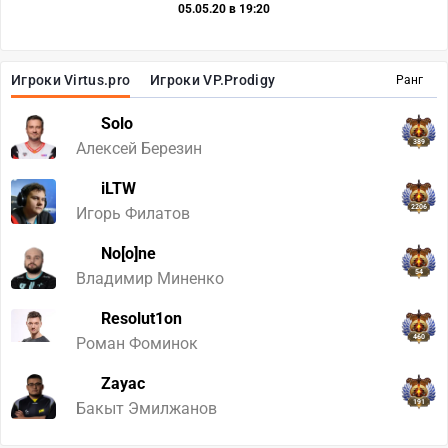
05.05.20 в 19:20
Игроки Virtus.pro
Игроки VP.Prodigy
Ранг
Solo
389
Алексей Березин
iLTW
2206
Игорь Филатов
No[o]ne
54
Владимир Миненко
Resolut1on
460
Роман Фоминок
Zayac
191
Бакыт Эмилжанов