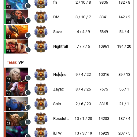
fn
2 / 10 / 8
9806
182 / 8
171
17
DM
3 / 10 / 7
8341
142 / 2
22
16
Save-
4 / 4 / 9
5849
54 / 4
5
15
Nightfall
7 / 7 / 5
10961
194 / 20
1
17
Тьма:
VP
No[o]ne
9 / 4 / 22
10016
89 / 13
54
17
Zayac
8 / 4 / 26
7675
55 / 1
191
16
Solo
2 / 6 / 20
3315
21 / 1
389
16
Resolut1on
10 / 1 / 20
14233
187 / 4
460
23
iLTW
13 / 3 / 19
15923
207 / 5