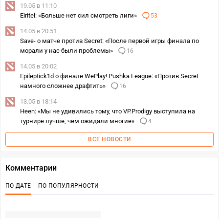
19.05 в 11:10
Eiritel: «Больше нет сил смотреть лиги»
53
14.05 в 20:51
Save- о матче против Secret: «После первой игры финала по
морали у нас были проблемы»
16
14.05 в 20:02
Epileptick1d о финале WePlay! Pushka League: «Против Secret
намного сложнее драфтить»
16
13.05 в 18:14
Heen: «Мы не удивились тому, что VP.Prodigy выступила на
турнире лучше, чем ожидали многие»
4
ВСЕ НОВОСТИ
Комментарии
ПО ДАТЕ
ПО ПОПУЛЯРНОСТИ