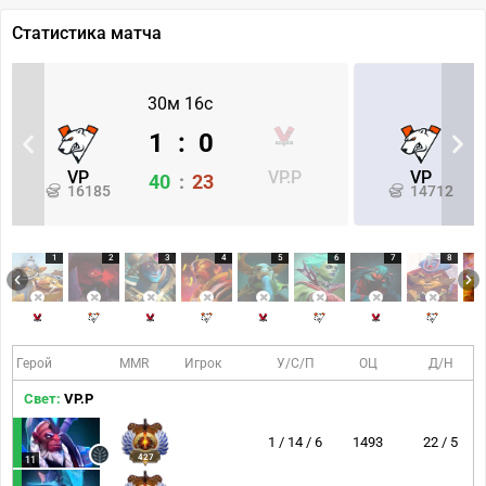
Статистика матча
30м 16с
1
:
0
VP
VP.P
VP
40
:
23
16185
14712
1
2
3
4
5
6
7
8
Герой
MMR
Игрок
У/С/П
ОЦ
Д/Н
Свет:
VP.P
1 / 14 / 6
1493
22 / 5
427
11