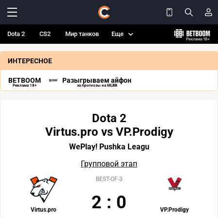
Dota 2
CS2
Мир танков
Еще
ИНТЕРЕСНОЕ
BETBOOM
Разыгрываем айфон
Реклама 18+
за прогнозы на MLBB
Dota 2
Virtus.pro vs VP.Prodigy
WePlay! Pushka Leagu
Групповой этап
BEST-OF-3
2
:
0
Virtus.pro
VP.Prodigy