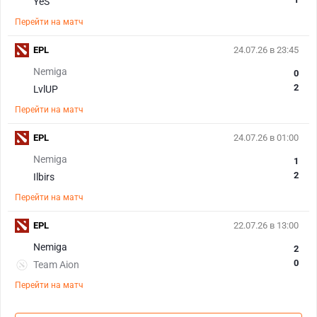
YeS
Перейти на матч
EPL
24.07.26 в 23:45
Nemiga
0
2
LvlUP
Перейти на матч
EPL
24.07.26 в 01:00
Nemiga
1
2
Ilbirs
Перейти на матч
EPL
22.07.26 в 13:00
Nemiga
2
0
Team Aion
Перейти на матч