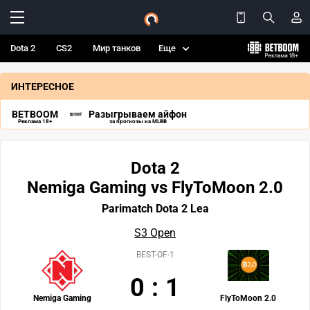
Dota 2
CS2
Мир танков
Еще
ИНТЕРЕСНОЕ
BETBOOM
Разыгрываем айфон
Реклама 18+
за прогнозы на MLBB
Dota 2
Nemiga Gaming vs FlyToMoon 2.0
Parimatch Dota 2 Lea
S3 Open
BEST-OF-1
0
:
1
Nemiga Gaming
FlyToMoon 2.0