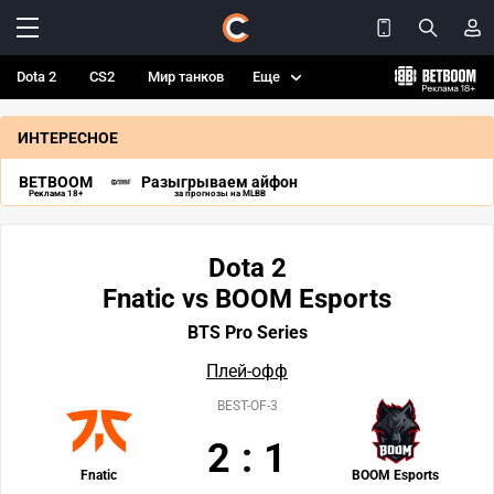
Dota 2
CS2
Мир танков
Еще
ИНТЕРЕСНОЕ
BETBOOM
Разыгрываем айфон
Реклама 18+
за прогнозы на MLBB
Dota 2
Fnatic vs BOOM Esports
BTS Pro Series
Плей-офф
BEST-OF-3
2
:
1
Fnatic
BOOM Esports