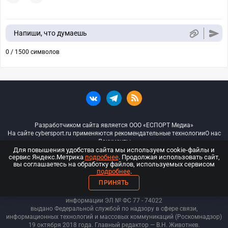
Напиши, что думаешь
0 / 1500 символов
Разработчиком сайта является ООО «ЕСПОРТ Медиа»
На сайте cybersport.ru применяются рекомендательные технологии
О нас
Документы
Для повышения удобства сайта мы используем cookie-файлы и
сервис Яндекс.Метрика
подробнее
. Продолжая использовать сайт,
© ООО «Киберспорт.ру» — Все права защищены
вы соглашаетесь на обработку файлов, используемых сервисом
подробнее
.
18+
ПРИНЯТЬ
ООО «Киберспорт.ру». Свидетельство о регистрации средств массовой
информации ЭЛ № ФС 77 - 74
022
выдано Федеральной службой по надзору в сфере связи,
информационных технологий и массовых коммуникаций (Роскомнадзор)
19 октября 2018 года. Главный редактор — В.Н. Животнев.