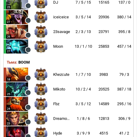
DJ
7 / 5 / 15
15165
137 / 0
147
25
iceiceice
3 / 5 / 14
20936
380 / 14
81
27
23savage
2 / 3 / 13
23791
395 / 8
65
26
Moon
13 / 1 / 10
25853
457 / 14
327
27
Тьма:
BOOM
Khezcute
1 / 7 / 10
3983
79 / 3
332
18
Mikoto
10 / 2 / 4
20525
387 / 18
32
25
Fbz
3 / 5 / 12
14589
295 / 16
250
24
Dreamocel
1 / 8 / 6
12813
306 / 9
21
23
Hyde
3 / 9 / 9
4515
41 / 2