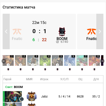
Статистика матча
22м 15с
0
:
1
Fnatic
BOOM
Fnatic
6
:
22
6740
1
2
3
4
5
6
7
8
Герой
MMR
Игрок
У/С/П
ОЦ
Д/Н
Свет:
BOOM
Jabz
5 / 4 / 14
8628
35 / 2
154
22