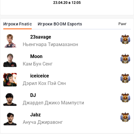
23.04.20 в 12:05
Игроки Fnatic
Игроки BOOM Esports
Ранг
23savage
65
Ньенгнара Тирамаханон
Moon
327
Кам Бун Сенг
iceiceice
81
Дэрил Кох Пэй Сян
DJ
147
Джардел Джико Мампусти
Jabz
154
Ануча Джиравонг