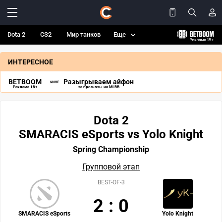
Dota 2
CS2
Мир танков
Еще
ИНТЕРЕСНОЕ
BETBOOM
Разыгрываем айфон
Реклама 18+
за прогнозы на MLBB
Dota 2
SMARACIS eSports vs Yolo Knight
Spring Championship
Групповой этап
BEST-OF-3
2
:
0
SMARACIS eSports
Yolo Knight