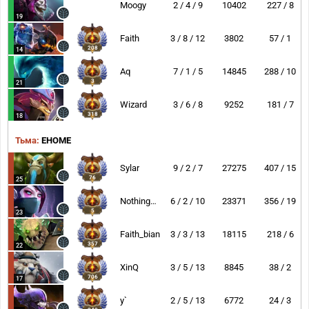
Moogy
2 / 4 / 9
10402
227 / 8
19
Faith
3 / 8 / 12
3802
57 / 1
208
14
Aq
7 / 1 / 5
14845
288 / 10
3
21
Wizard
3 / 6 / 8
9252
181 / 7
318
18
Тьма:
EHOME
Sylar
9 / 2 / 7
27275
407 / 15
76
25
NothingToSay
6 / 2 / 10
23371
356 / 19
5
23
Faith_bian
3 / 3 / 13
18115
218 / 6
357
22
XinQ
3 / 5 / 13
8845
38 / 2
706
17
y`
2 / 5 / 13
6772
24 / 3