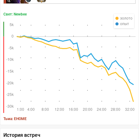
240
16
Свет: Newbee
золото
опыт
Тьма: EHOME
История встреч