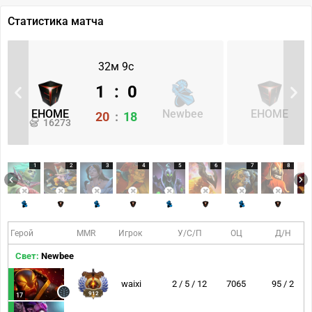
Статистика матча
32м 9с
1
:
0
EHOME
Newbee
EHOME
20
:
18
16273
1
2
3
4
5
6
7
8
Герой
MMR
Игрок
У/С/П
ОЦ
Д/Н
Свет:
Newbee
waixi
2 / 5 / 12
7065
95 / 2
912
17