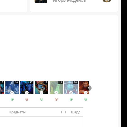
Игорь Моденов
164
15
16
17
18
19
20
21
22
Предметы
НП
Шард