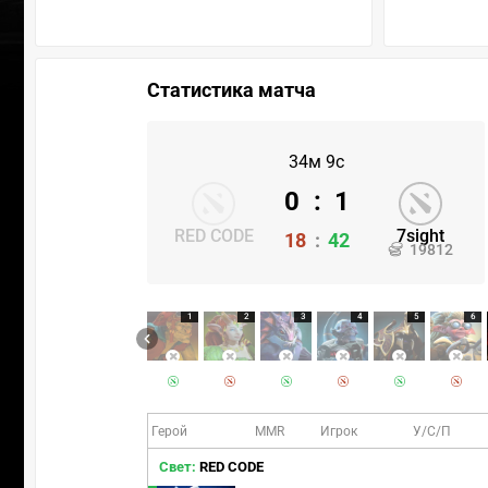
Статистика матча
34м 9с
0
:
1
RED CODE
7sight
18
:
42
19812
1
2
3
4
5
6
Герой
MMR
Игрок
У/С/П
Свет:
RED CODE