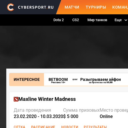
МАТЧИ
ТУРНИРЫ
КОМАН
Dota 2
CS2
Мир танков
Еще
ИНТЕРЕСНОЕ
BETBOOM
Разыгрываем айфон
Реклама 18+
за прогнозы на MLBB
Maxline Winter Madness
Дата проведения
Сумма призовых
Место прове
23.02.2020 - 10.03.2020
$ 5 000
Online
СЕТКА
РАСПИСАНИЕ
НОВОСТИ
РЕЗУЛЬТАТЫ