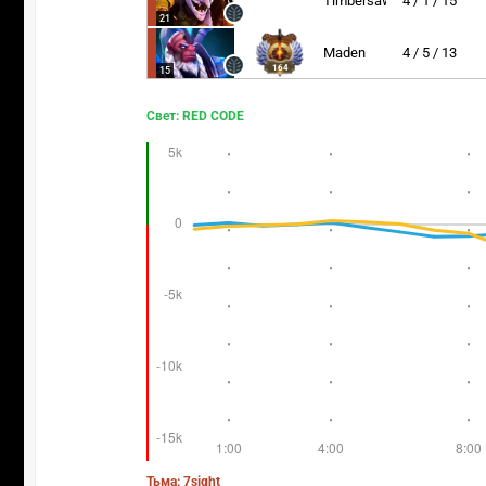
Timbersaw
4 / 1 / 15
21
Maden
4 / 5 / 13
164
15
Свет: RED CODE
Тьма: 7sight