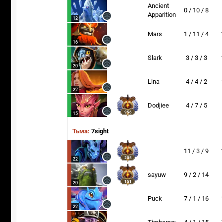
Ancient
0 / 10 / 8
Apparition
12
Mars
1 / 11 / 4
16
Slark
3 / 3 / 3
20
Lina
4 / 4 / 2
22
Dodjiee
4 / 7 / 5
956
15
Тьма:
7sight
11 / 3 / 9
205
22
sayuw
9 / 2 / 14
151
20
Puck
7 / 1 / 16
22