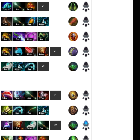
+1
2м
16м
26м
7м
18м
4м
16м
23м
15м
30м
1м
+1
24м
2м
30м
10м
+2
18м
31м
5м
+1
31м
24м
6м
32м
26м
5м
2м
15м
+2
2м
18м
24м
5м