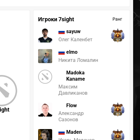
Игроки 7sight
Ранг
sayuw
Олег Каленбет
151
elmo
Никита Ломалин
Madoka
Kaname
Максим
Давликанов
Flow
ight
Александр
365
Сазонов
Maden