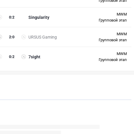
Групповой этап
MWM
0
:
2
Singularity
Групповой этап
MWM
2
:
0
URSUS Gaming
Групповой этап
MWM
0
:
2
7sight
Групповой этап