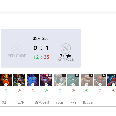
32м 55с
0
:
1
RED CODE
7sight
12
:
35
17052
7
8
9
10
11
12
13
14
ОЦ
Д/Н
ЗВМ/ОВМ
Урон
УРЗ
Варды