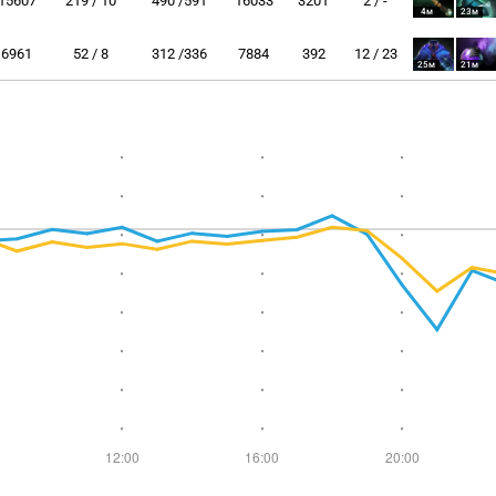
15607
219 / 10
490 /591
16033
3201
2 / -
4м
23м
6961
52 / 8
312 /336
7884
392
12 / 23
25м
21м