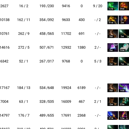
2627
16 / 2
193 /230
9416
0
9 / 20
17м
26м
10138
162 / 11
354 /392
9633
430
- / 2
31м
2м
10761
262 / 9
458 /565
11702
691
- / -
9м
5м
14616
272 / 5
507 /671
12932
1380
2 / -
3м
16м
6342
52 / 1
267 /317
9768
0
5 / 3
2м
7м
17167
184 / 13
534 /648
19924
6189
- / -
9м
16м
7004
63 / 1
328 /535
16009
467
2 / 1
-2м
23м
14797
176 / 7
489 /655
17691
2368
- / -
31м
12м