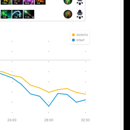
16м
7м
26м
2м
7м
7м
11м
золото
опыт