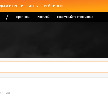
ДЫ И ИГРОКИ
ИГРЫ
РЕЙТИНГИ
Прогнозы
Косплей
Токсичный тест по Dota 2
дения