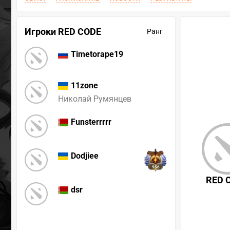
Игроки RED CODE
Ранг
Timetorape19
11zone
Николай Румянцев
Funsterrrrr
Dodjiee
956
RED 
dsr