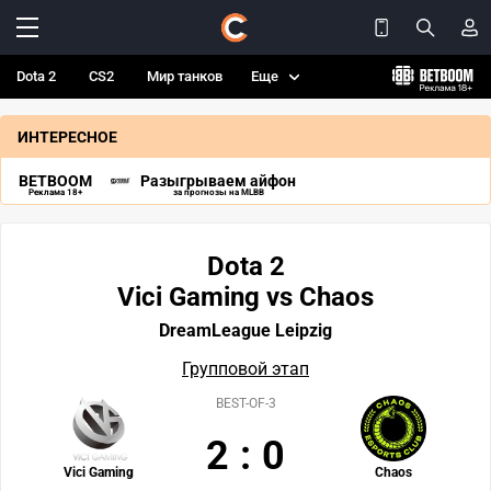
Dota 2
CS2
Мир танков
Еще
ИНТЕРЕСНОЕ
BETBOOM
Разыгрываем айфон
Реклама 18+
за прогнозы на MLBB
Dota 2
Vici Gaming vs Chaos
DreamLeague Leipzig
Групповой этап
BEST-OF-3
2
:
0
Vici Gaming
Chaos