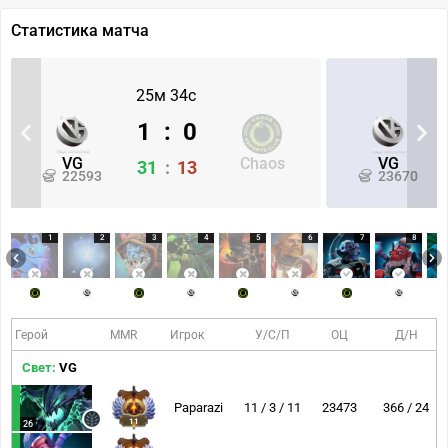
Статистика матча
25м 34с
1
:
0
VG
Chaos
VG
31
:
13
22593
23670
1
2
3
4
5
6
7
8
Герой
MMR
Игрок
У/С/П
ОЦ
Д/Н
Свет:
VG
Paparazi
11 / 3 / 11
23473
366 / 24
11
26