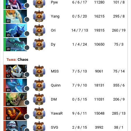
Pyw
6 / 6 / 17
11280
101 / 8
167
21
Yang
0 / 5 / 20
16215
295 / 8
415
22
Ori
14 / 7 / 13
19315
260 / 19
58
25
Dy
1 / 4 / 24
10650
75 / 3
27
20
Тьма:
Chaos
MSS
7 / 5 / 13
9061
75 / 14
8
17
Quinn
7 / 9 / 10
18131
355 / 6
27
23
DM
0 / 5 / 15
11031
206 / 9
22
22
YawaR
9 / 6 / 11
15048
285 / 13
721
22
SVG
2 / 8 / 15
3992
38 / 1