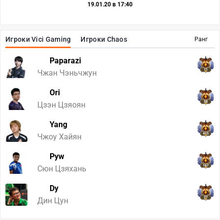
19.01.20 в 17:40
Игроки Vici Gaming
Игроки Chaos
Ранг
Paparazi
11
Чжан Чэньчжун
Ori
58
Цзэн Цзяоян
Yang
415
Чжоу Хайян
Pyw
167
Сюн Цзяхань
Dy
27
Дин Цун