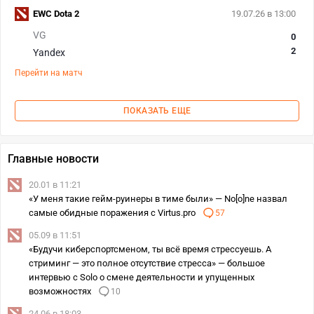
EWC Dota 2
19.07.26 в 13:00
VG
0
2
Yandex
Перейти на матч
ПОКАЗАТЬ ЕЩЕ
Главные новости
20.01 в 11:21
«У меня такие гейм-руинеры в тиме были» — No[o]ne назвал
самые обидные поражения с Virtus.pro
57
05.09 в 11:51
«Будучи киберспортсменом, ты всё время стрессуешь. А
стриминг — это полное отсутствие стресса» — большое
интервью с Solo о смене деятельности и упущенных
возможностях
10
24.06 в 18:03