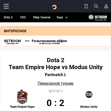
Dota 2
CS2
Мир танков
Еще
ИНТЕРЕСНОЕ
BETBOOM
Разыгрываем айфон
Реклама 18+
за прогнозы на MLBB
Dota 2
Team Empire Hope vs Modus Unity
Parimatch L
Переходной турнир
BEST-OF-3
0
:
2
Team Empire Hope
Modus Unity