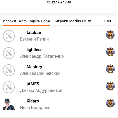
20.12.19 в 17:40
Игроки Team Empire Hope
Игроки Modus Unity
Ранг
tatakae
512
Евгений Репин
lightless
310
Александр Потапенко
Mastery
232
Алексей Винчевский
jAMES
683
Джама Абдурашитов
Kidaro
260
Иван Бондарев