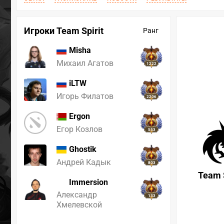
Игроки Team Spirit
Ранг
Misha
Михаил Агатов
1222
iLTW
Игорь Филатов
2206
Ergon
Егор Козлов
553
Ghostik
Андрей Кадык
803
Team S
Immersion
Александр
133
Хмелевской