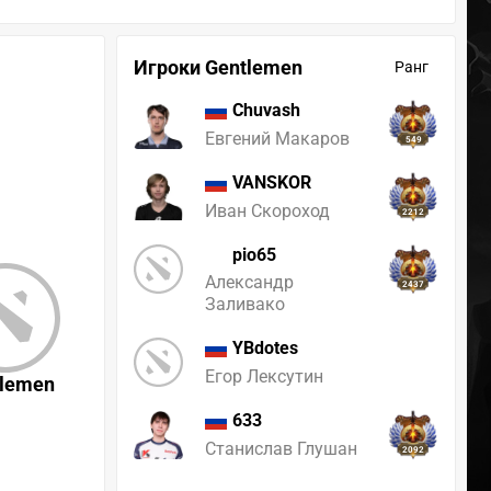
Игроки Gentlemen
Ранг
Chuvash
Евгений Макаров
549
VANSKOR
Иван Скороход
2212
pio65
Александр
2437
Заливако
YBdotes
Егор Лексутин
tlemen
633
Станислав Глушан
2092