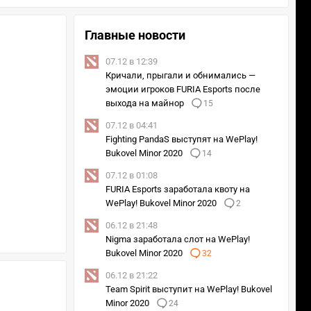
Главные новости
07.12 в 12:39
Кричали, прыгали и обнимались —
эмоции игроков FURIA Esports после
выхода на майнор
15
07.12 в 04:41
Fighting PandaS выступят на WePlay!
Bukovel Minor 2020
14
07.12 в 01:08
FURIA Esports заработала квоту на
WePlay! Bukovel Minor 2020
2
06.12 в 21:48
Nigma заработала слот на WePlay!
Bukovel Minor 2020
32
06.12 в 21:22
Team Spirit выступит на WePlay! Bukovel
Minor 2020
24