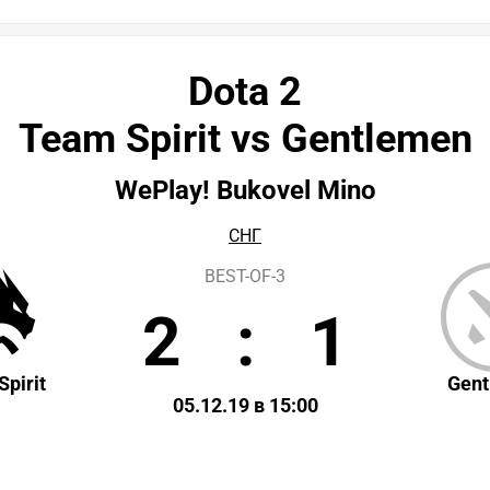
Dota 2
Team Spirit vs Gentlemen
WePlay! Bukovel Mino
СНГ
BEST-OF-3
2
:
1
pirit
Gen
05.12.19 в 15:00