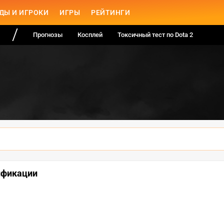
ДЫ И ИГРОКИ
ИГРЫ
РЕЙТИНГИ
Прогнозы
Косплей
Токсичный тест по Dota 2
лификации