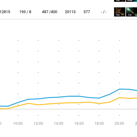
8м
30м
12815
193 / 8
487 /400
20113
377
- / -
5м
2м