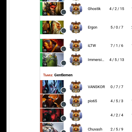
Ghostik
4 / 2 / 15
803
20
Ergon
5 / 0 / 7
553
24
iLTW
7 / 1 / 6
323
23
Immersion
4 / 5 / 13
133
19
Тьма:
Gentlemen
VANSKOR
0 / 7 / 7
2212
13
pio65
4 / 5 / 3
2437
18
4 / 2 / 4
238
21
Chuvash
2 / 5 / 9