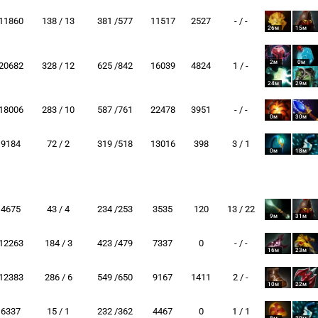
11860
138 / 13
381 /577
11517
2527
- / -
26м
15м
2м
0м
20682
328 / 12
625 /842
16039
4824
1 / -
24м
29м
18006
283 / 10
587 /761
22478
3951
- / -
0м
30м
9184
72 / 2
319 /518
13016
398
3 / 1
0м
18м
4675
43 / 4
234 /253
3535
120
13 / 22
9м
31м
12263
184 / 3
423 /479
7337
0
- / -
16м
23м
12383
286 / 6
549 /650
9167
1411
2 / -
10м
22м
6337
15 / 1
232 /362
4467
0
1 / 1