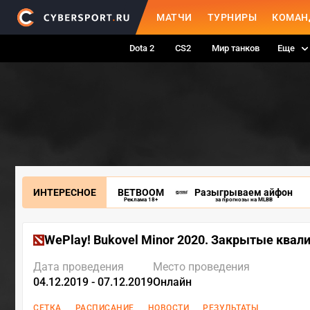
МАТЧИ
ТУРНИРЫ
КОМАН
Dota 2
CS2
Мир танков
Еще
ИНТЕРЕСНОЕ
BETBOOM
Разыгрываем айфон
Реклама 18+
за прогнозы на MLBB
WePlay! Bukovel Minor 2020. Закрытые ква
Дата проведения
Место проведения
04.12.2019 - 07.12.2019
Онлайн
СЕТКА
РАСПИСАНИЕ
НОВОСТИ
РЕЗУЛЬТАТЫ