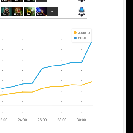
20м
8м
12м
+1
0м
18м
13м
30м
золото
опыт