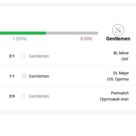
Gentlemen
1 (33%)
0 (0%)
BL Minor
2
:
1
Gentlemen
СНГ
DL Major
1
:
1
Gentlemen
CIS. Группы
Parimatch
2
:
0
Gentlemen
Групповой этап