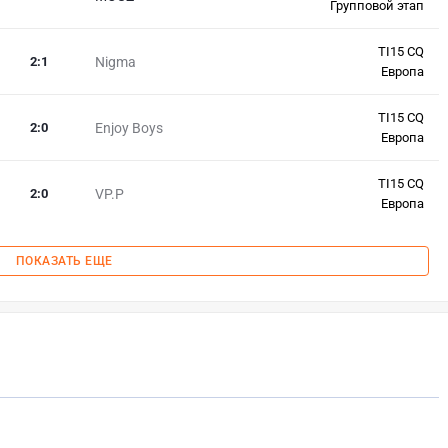
Групповой этап
TI15 CQ
2
:
1
Nigma
Европа
TI15 CQ
2
:
0
Enjoy Boys
Европа
TI15 CQ
2
:
0
VP.P
Европа
ПОКАЗАТЬ ЕЩЕ