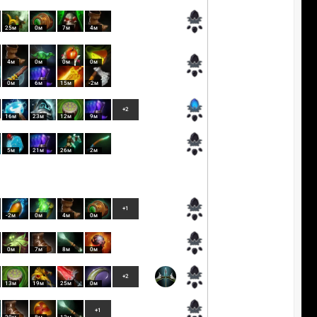
25м
0м
7м
4м
4м
0м
0м
0м
0м
6м
15м
-2м
+2
16м
23м
12м
9м
5м
21м
26м
2м
+1
-2м
0м
4м
0м
0м
7м
8м
0м
+2
13м
19м
25м
0м
+1