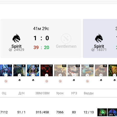
41м 29с
1
:
0
Spirit
Gentlemen
Spirit
39
:
20
24929
18371
7
8
9
10
11
12
13
14
ОЦ
Д/Н
ЗВМ/ОВМ
Урон
УРЗ
Варды
7112
51 / 1
315 /458
7366
83
12 / 13
0м
28м