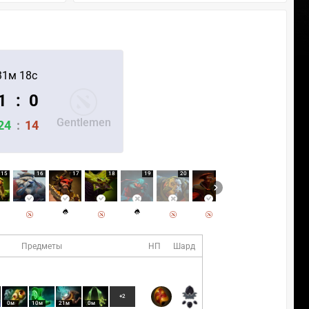
31м 18с
1
:
0
Gentlemen
24
:
14
15
16
17
18
19
20
21
22
Предметы
НП
Шард
+2
0м
10м
21м
0м