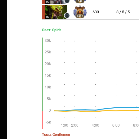
549
15
633
3 / 5 / 5
2092
16
Свет: Spirit
Тьма: Gentlemen