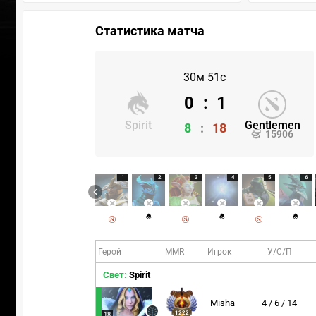
Статистика матча
30м 51с
0
:
1
Spirit
Gentlemen
8
:
18
15906
1
2
3
4
5
6
Герой
MMR
Игрок
У/С/П
Свет:
Spirit
Misha
4 / 6 / 14
1222
18