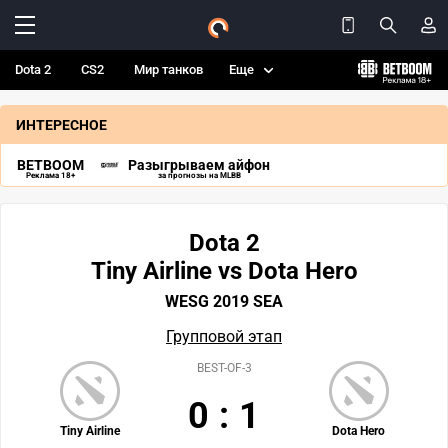
Dota 2
CS2
Мир танков
Еще
ИНТЕРЕСНОЕ
BETBOOM
Разыгрываем айфон
Реклама 18+
за прогнозы на MLBB
Dota 2
Tiny Airline vs Dota Hero
WESG 2019 SEA
Групповой этап
BEST-OF-3
0
:
1
Tiny Airline
Dota Hero