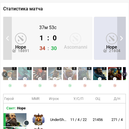
Статистика матча
37м 53с
1
:
0
Hope
Ascomanni
Hope
34
:
30
18891
21804
1
2
3
4
5
6
7
8
Герой
MMR
Игрок
У/С/П
ОЦ
Д/Н
Свет:
Hope
UnderShock
11 / 4 / 22
21456
271 / 4
134
25