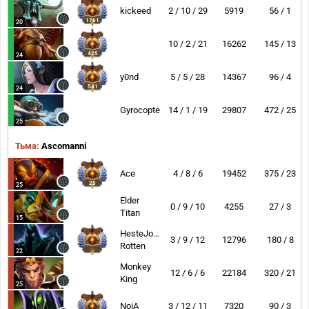
kickeed
2 / 10 / 29
5919
56 / 1
1761
20
10 / 2 / 21
16262
145 / 13
425
24
y0nd
5 / 5 / 28
14367
96 / 4
541
24
Gyrocopter
14 / 1 / 19
29807
472 / 25
25
Тьма:
Ascomanni
Ace
4 / 8 / 6
19452
375 / 23
25
25
Elder
0 / 9 / 10
4255
27 / 3
Titan
15
HesteJoe-
3 / 9 / 12
12796
180 / 8
Rotten
22
Monkey
12 / 6 / 6
22184
320 / 21
King
25
NoiA
3 / 12 / 11
7320
90 / 3