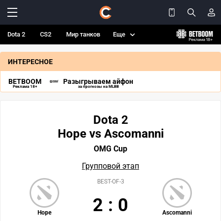
Dota 2
CS2
Мир танков
Еще
ИНТЕРЕСНОЕ
BETBOOM
Разыгрываем айфон
Реклама 18+
за прогнозы на MLBB
Dota 2
Hope vs Ascomanni
OMG Cup
Групповой этап
BEST-OF-3
2
:
0
Hope
Ascomanni