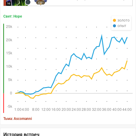
2261
16
Свет: Hope
золото
опыт
Тьма: Ascomanni
История встреч