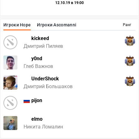
12.10.19 в 19:00
Игроки Hope
Игроки Ascomanni
Ранг
kickeed
1761
Дмитрий Пиляев
y0nd
541
Глеб Важнов
UnderShock
134
Дмитрий Большаков
pijon
elmo
Никита Ломалин