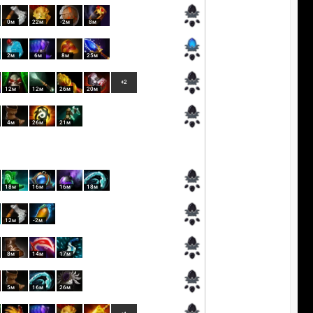
0м
22м
-2м
8м
2м
6м
8м
25м
+2
12м
12м
26м
20м
4м
26м
21м
18м
16м
16м
18м
12м
-2м
8м
14м
17м
5м
16м
26м