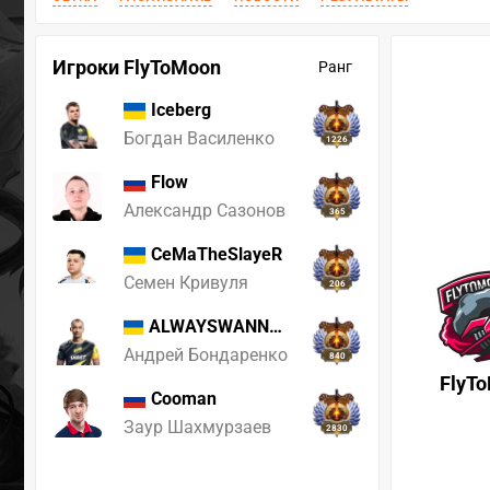
Игроки FlyToMoon
Ранг
Iceberg
Богдан Василенко
1226
Flow
Александр Сазонов
365
CeMaTheSlayeR
Семен Кривуля
206
ALWAYSWANNAFLY
Андрей Бондаренко
840
FlyT
Cooman
Заур Шахмурзаев
2830