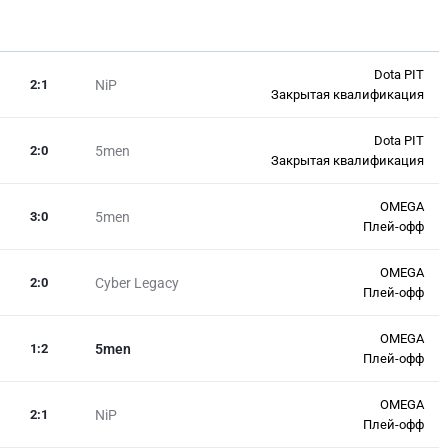
Dota PIT
2
:
1
NiP
Закрытая квалификация
Dota PIT
2
:
0
5men
Закрытая квалификация
OMEGA
3
:
0
5men
Плей-офф
OMEGA
2
:
0
Cyber Legacy
Плей-офф
OMEGA
1
:
2
5men
Плей-офф
OMEGA
2
:
1
NiP
Плей-офф