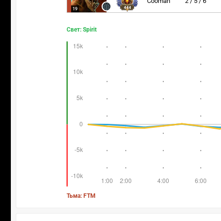
Cooman
2 / 5 / 6
444
19
Свет: Spirit
Тьма: FTM