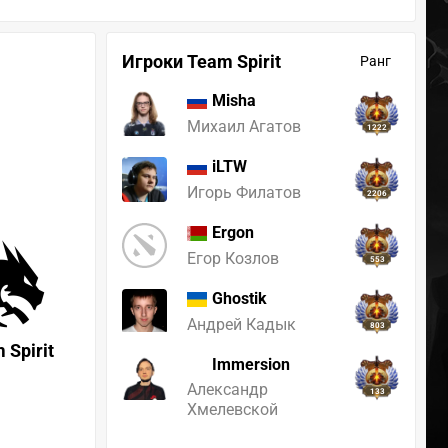
Игроки Team Spirit
Ранг
Misha
Михаил Агатов
1222
iLTW
Игорь Филатов
2206
Ergon
Егор Козлов
553
Ghostik
Андрей Кадык
803
 Spirit
Immersion
Александр
133
Хмелевской