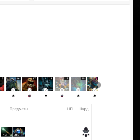
15
16
17
18
19
20
21
22
Предметы
НП
Шард
4м
26м