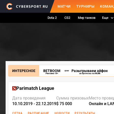
МАТЧИ
ТУРНИРЫ
КОМАН
Dota 2
CS2
Мир танков
Еще
ИНТЕРЕСНОЕ
BETBOOM
Разыгрываем айфон
Реклама 18+
за прогнозы на MLBB
Parimatch League
Дата проведения
Сумма призовых
Место прове
10.10.2019 - 22.12.2019
$ 75 000
Онлайн и LA
СЕТКА
РАСПИСАНИЕ
НОВОСТИ
РЕЗУЛЬТАТЫ