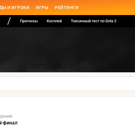
ДЫ И ИГРОКИ
ИГРЫ
РЕЙТИНГИ
Прогнозы
Косплей
Токсичный тест по Dota 2
дения
N-финал