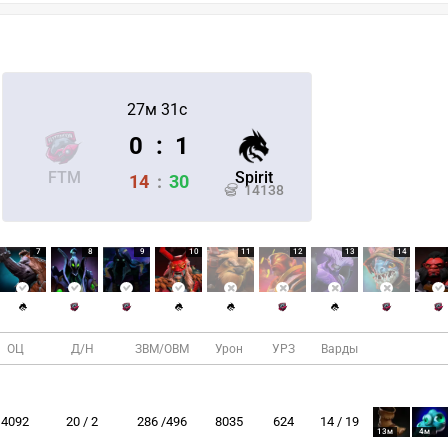
27м 31с
0
:
1
FTM
Spirit
14
:
30
14138
7
8
9
10
11
12
13
14
ОЦ
Д/Н
ЗВМ/ОВМ
Урон
УРЗ
Варды
4092
20 / 2
286 /496
8035
624
14 / 19
13м
4м