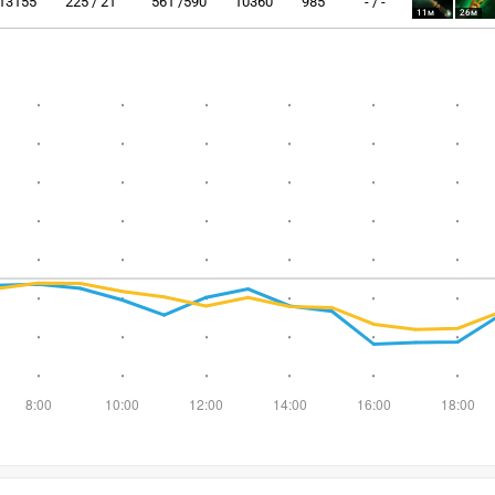
13155
225 / 21
561 /590
10360
985
- / -
11м
26м