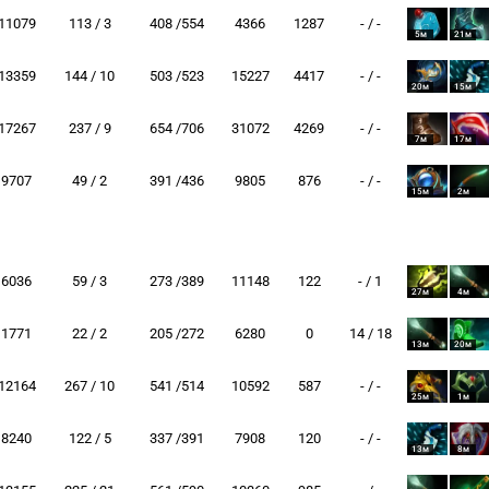
11079
113 / 3
408 /554
4366
1287
- / -
5м
21м
13359
144 / 10
503 /523
15227
4417
- / -
20м
15м
17267
237 / 9
654 /706
31072
4269
- / -
7м
17м
9707
49 / 2
391 /436
9805
876
- / -
15м
2м
6036
59 / 3
273 /389
11148
122
- / 1
27м
4м
1771
22 / 2
205 /272
6280
0
14 / 18
13м
20м
12164
267 / 10
541 /514
10592
587
- / -
25м
1м
8240
122 / 5
337 /391
7908
120
- / -
13м
8м