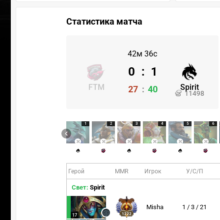
Статистика матча
42м 36с
0
:
1
FTM
Spirit
27
:
40
11498
1
2
3
4
5
6
Герой
MMR
Игрок
У/С/П
Свет:
Spirit
Misha
1 / 3 / 21
1222
17