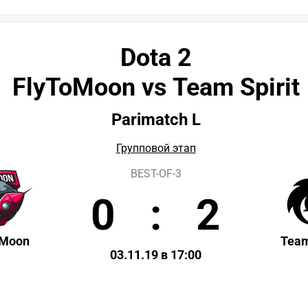
Dota 2
FlyToMoon vs Team Spirit
Parimatch L
Групповой этап
BEST-OF-3
0
:
2
oMoon
Team
03.11.19 в 17:00