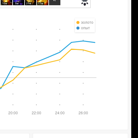
+1
10м
5м
21м
17м
золото
опыт