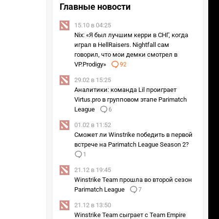
Главные новости
15.10 в 04:25
Nix: «Я был лучшим керри в СНГ, когда
играл в HellRaisers. Nightfall сам
говорил, что мои демки смотрел в
VP.Prodigy»
92
29.02 в 15:25
Аналитики: команда Lil проиграет
Virtus.pro в групповом этапе Parimatch
League
6
01.02 в 11:52
Сможет ли Winstrike победить в первой
встрече на Parimatch League Season 2?
1
21.12 в 19:45
Winstrike Team прошла во второй сезон
Parimatch League
7
21.12 в 13:50
Winstrike Team сыграет с Team Empire