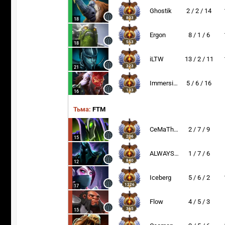
Ghostik
2 / 2 / 14
803
18
Ergon
8 / 1 / 6
553
18
iLTW
13 / 2 / 11
323
21
Immersion
5 / 6 / 16
133
16
Тьма:
FTM
CeMaTheSlayeR
2 / 7 / 9
206
15
ALWAYSWANNAFLY
1 / 7 / 6
840
12
Iceberg
5 / 6 / 2
1226
17
Flow
4 / 5 / 3
365
15