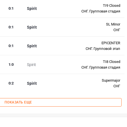
TI9 Closed
0
:
1
Spirit
СНГ. Групповая стадия
SL Minor
0
:
1
Spirit
СНГ
EPICENTER
0
:
1
Spirit
СНГ. Групповой этап
TI8 Closed
1
:
0
Spirit
СНГ. Групповая стадия
Supermajor
0
:
2
Spirit
СНГ
ПОКАЗАТЬ ЕЩЕ