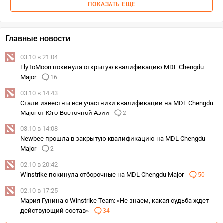
ПОКАЗАТЬ ЕЩЕ
Главные новости
03.10 в 21:04
FlyToMoon покинула открытую квалификацию MDL Chengdu
Major
16
03.10 в 14:43
Стали известны все участники квалификации на MDL Chengdu
Major от Юго-Восточной Азии
2
03.10 в 14:08
Newbee прошла в закрытую квалификацию на MDL Chengdu
Major
2
02.10 в 20:42
Winstrike покинула отборочные на MDL Chengdu Major
50
02.10 в 17:25
Мария Гунина о Winstrike Team: «Не знаем, какая судьба ждет
действующий состав»
34