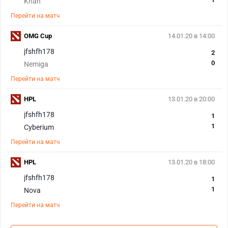
Khan
Перейти на матч
OMG Cup
14.01.20 в 14:00
jfshfh178
2
0
Nemiga
Перейти на матч
HPL
13.01.20 в 20:00
jfshfh178
1
1
Cyberium
Перейти на матч
HPL
13.01.20 в 18:00
jfshfh178
1
1
Nova
Перейти на матч