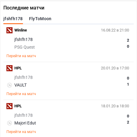
Последние матчи
jfshfh178
FlyToMoon
Winline
16.08.22 в 21:00
jfshfh178
2
0
PSG Quest
Перейти на матч
HPL
20.01.20 в 17:00
jfshfh178
0
1
VAULT
Перейти на матч
HPL
18.01.20 в 18:00
jfshfh178
0
2
Majori Edut
Перейти на матч