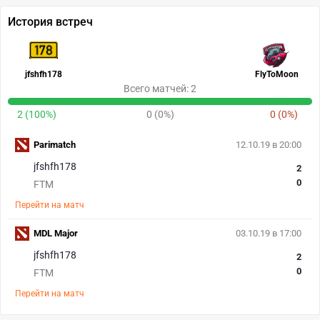
История встреч
jfshfh178
FlyToMoon
Всего матчей: 2
2 (100%)
0 (0%)
0 (0%)
Parimatch
12.10.19 в 20:00
jfshfh178
2
0
FTM
Перейти на матч
MDL Major
03.10.19 в 17:00
jfshfh178
2
0
FTM
Перейти на матч