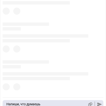
Напиши, что думаешь