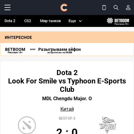
Dota 2
CS2
Мир танков
Еще
ИНТЕРЕСНОЕ
BETBOOM
Разыгрываем айфон
Реклама 18+
за прогнозы на MLBB
Dota 2
Look For Smile vs Typhoon E-Sports
Club
MDL Chengdu Major. О
Китай
BEST-OF-3
2
:
0