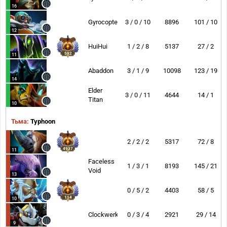
16
Gyrocopter
3 / 0 / 10
8896
101 / 10
12
HuiHui
1 / 2 / 8
5137
27 / 2
592
11
Abaddon
3 / 1 / 9
10098
123 / 19
14
Elder
3 / 0 / 11
4644
14 / 1
Titan
10
Тьма:
Typhoon
2 / 2 / 2
5317
72 / 8
4937
11
Faceless
1 / 3 / 1
8193
145 / 21
Void
13
0 / 5 / 2
4403
58 / 5
114
10
Clockwerk
0 / 3 / 4
2921
29 / 14
9