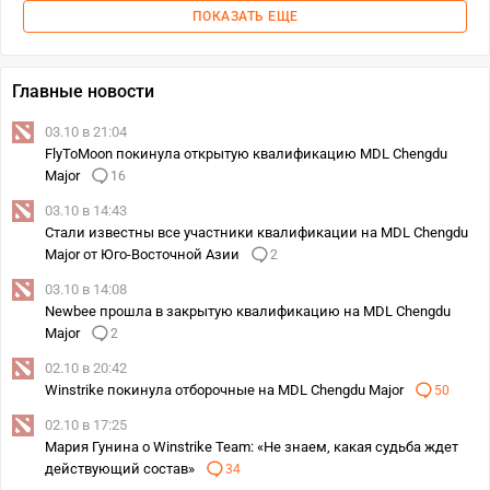
ПОКАЗАТЬ ЕЩЕ
Главные новости
03.10 в 21:04
FlyToMoon покинула открытую квалификацию MDL Chengdu
Major
16
03.10 в 14:43
Стали известны все участники квалификации на MDL Chengdu
Major от Юго-Восточной Азии
2
03.10 в 14:08
Newbee прошла в закрытую квалификацию на MDL Chengdu
Major
2
02.10 в 20:42
Winstrike покинула отборочные на MDL Chengdu Major
50
02.10 в 17:25
Мария Гунина о Winstrike Team: «Не знаем, какая судьба ждет
действующий состав»
34