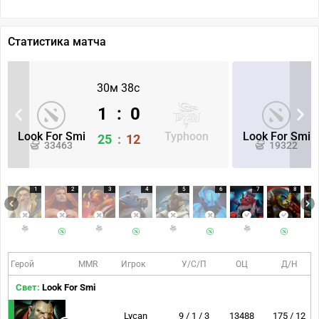
Статистика матча
30м 38с
1
:
0
Look For Smi
Typhoon
Look For Smi
25
:
12
33463
19322
1
2
3
4
5
6
7
8
Герой
MMR
Игрок
У/С/П
ОЦ
Д/Н
Свет:
Look For Smi
Lycan
9 / 1 / 3
13488
175 / 12