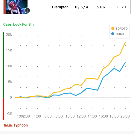
Disruptor
0 / 6 / 4
2107
11 / 1
8
Свет: Look For Smi
золото
опыт
Тьма: Typhoon