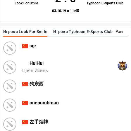
Look For Smile
Typhoon E-Sports Club
03.10.19 в 11:45
Игроки Look For Smile
Игроки Typhoon E-Sports Club
Ранг
sgr
HuiHui
592
Цзян Исинь
狗东西
onepumbman
左手烟神