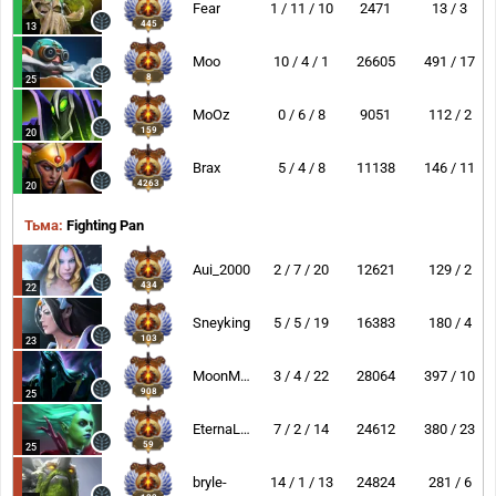
Fear
1 / 11 / 10
2471
13 / 3
445
13
Moo
10 / 4 / 1
26605
491 / 17
8
25
MoOz
0 / 6 / 8
9051
112 / 2
159
20
Brax
5 / 4 / 8
11138
146 / 11
4263
20
Тьма:
Fighting Pan
Aui_2000
2 / 7 / 20
12621
129 / 2
434
22
Sneyking
5 / 5 / 19
16383
180 / 4
103
23
MoonMeander
3 / 4 / 22
28064
397 / 10
908
25
EternaLEnVy
7 / 2 / 14
24612
380 / 23
59
25
bryle-
14 / 1 / 13
24824
281 / 6