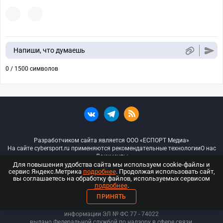
Напиши, что думаешь
0 / 1500 символов
Разработчиком сайта является ООО «ЕСПОРТ Медиа»
На сайте cybersport.ru применяются рекомендательные технологии
О нас
Документы
Для повышения удобства сайта мы используем cookie-файлы и
сервис Яндекс.Метрика
подробнее
. Продолжая использовать сайт,
© ООО «Киберспорт.ру» — Все права защищены
вы соглашаетесь на обработку файлов, используемых сервисом
подробнее
.
18+
ПРИНЯТЬ
ООО «Киберспорт.ру». Свидетельство о регистрации средств массовой
информации ЭЛ № ФС 77 - 74
022
выдано Федеральной службой по надзору в сфере связи,