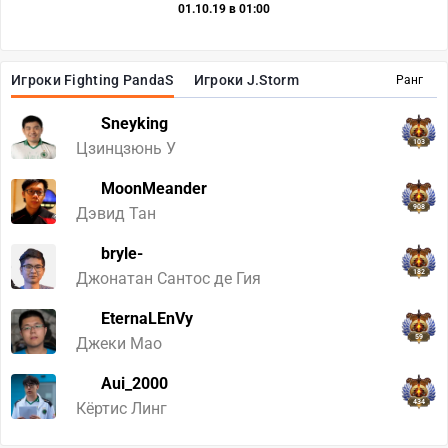
01.10.19 в 01:00
Игроки Fighting PandaS
Игроки J.Storm
Ранг
Sneyking
103
Цзинцзюнь У
MoonMeander
908
Дэвид Тан
bryle-
182
Джонатан Сантос де Гия
EternaLEnVy
59
Джеки Мао
Aui_2000
434
Кёртис Линг