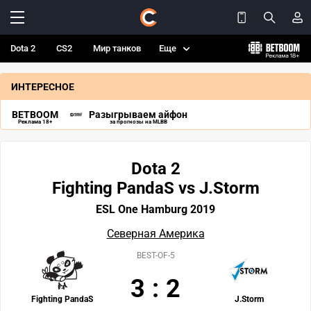
Dota 2
CS2
Мир танков
Еще
ИНТЕРЕСНОЕ
BETBOOM
Разыгрываем айфон
Реклама 18+
за прогнозы на MLBB
Dota 2
Fighting PandaS vs J.Storm
ESL One Hamburg 2019
Северная Америка
BEST-OF-5
3
:
2
Fighting PandaS
J.Storm