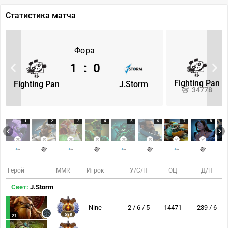
Статистика матча
Фора
1
:
0
Fighting Pan
Fighting Pan
J.Storm
34778
1
2
3
4
5
6
7
8
Герой
MMR
Игрок
У/С/П
ОЦ
Д/Н
Свет:
J.Storm
Nine
2 / 6 / 5
14471
239 / 6
588
21