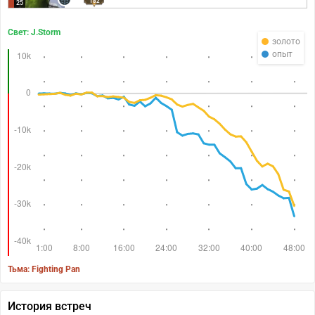
182
25
Свет: J.Storm
золото
опыт
Тьма: Fighting Pan
История встреч