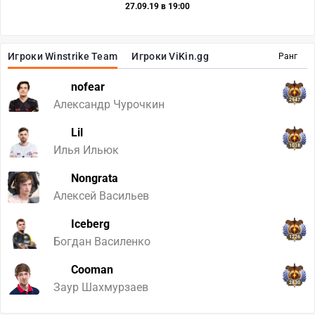
27.09.19 в 19:00
Игроки Winstrike Team
Игроки ViKin.gg
Ранг
nofear
2947
Александр Чурочкин
Lil
1018
Илья Ильюк
Nongrata
Алексей Васильев
Iceberg
1226
Богдан Василенко
Cooman
2830
Заур Шахмурзаев