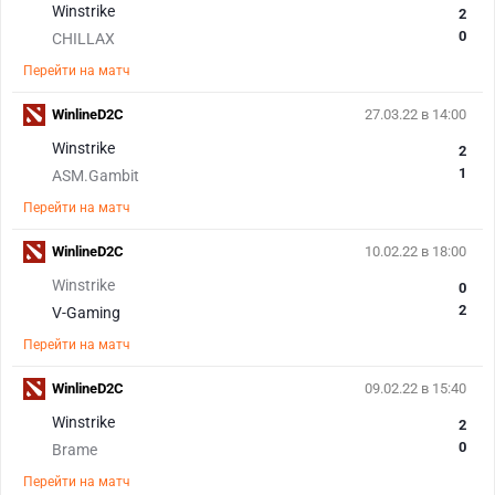
Winstrike
2
0
CHILLAX
Перейти на матч
WinlineD2С
27.03.22 в 14:00
Winstrike
2
1
ASM.Gambit
Перейти на матч
WinlineD2C
10.02.22 в 18:00
Winstrike
0
2
V-Gaming
Перейти на матч
WinlineD2C
09.02.22 в 15:40
Winstrike
2
0
Brame
Перейти на матч