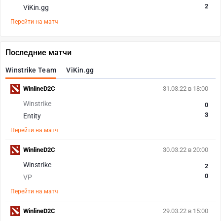
2
ViKin.gg
Перейти на матч
Последние матчи
Winstrike Team
ViKin.gg
WinlineD2С
31.03.22 в 18:00
Winstrike
0
3
Entity
Перейти на матч
WinlineD2С
30.03.22 в 20:00
Winstrike
2
0
VP
Перейти на матч
WinlineD2С
29.03.22 в 15:00