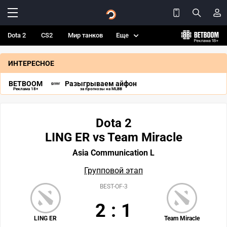
Dota 2
CS2
Мир танков
Еще
ИНТЕРЕСНОЕ
BETBOOM
Разыгрываем айфон
Реклама 18+
за прогнозы на MLBB
Dota 2
LING ER vs Team Miracle
Asia Communication L
Групповой этап
BEST-OF-3
2
:
1
LING ER
Team Miracle