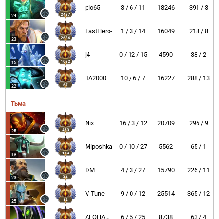
pio65
3 / 6 / 11
18246
391 / 3
2437
24
LastHero-
1 / 3 / 14
16049
218 / 8
2636
23
j4
0 / 12 / 15
4590
38 / 2
1032
15
TA2000
10 / 6 / 7
16227
288 / 13
67
22
Тьма
Nix
16 / 3 / 12
20709
296 / 9
453
25
Miposhka
0 / 10 / 27
5562
65 / 1
104
19
DM
4 / 3 / 27
15790
226 / 11
22
23
V-Tune
9 / 0 / 12
25514
365 / 12
14
25
ALOHADANCE
6 / 5 / 25
8738
63 / 4