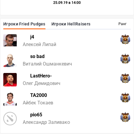
25.09.19 в 14:00
Игроки Fried Pudges
Игроки HellRaisers
Ранг
j4
1032
Алексей Липай
so bad
259
Виталий Ошманкевич
LastHero-
2636
Олег Демидович
TA2000
67
Айбек Токаев
pio65
2437
Александр Заливако