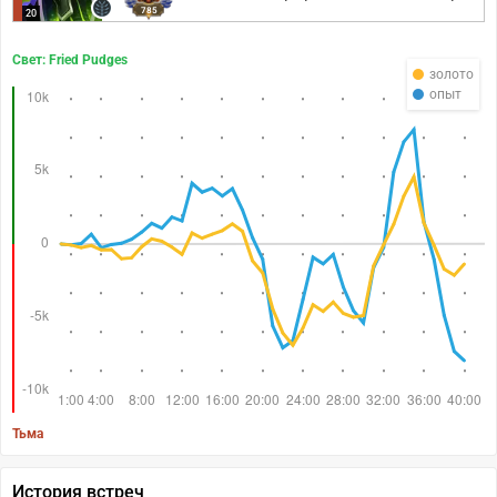
785
20
Свет: Fried Pudges
золото
опыт
Тьма
История встреч