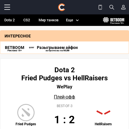
Dota 2
CS2
Мир танков
Еще
ИНТЕРЕСНОЕ
BETBOOM
Разыгрываем айфон
Реклама 18+
за прогнозы на MLBB
Dota 2
Fried Pudges vs HellRaisers
WePlay
Плей-офф
BEST-OF-3
1
:
2
Fried Pudges
HellRaisers