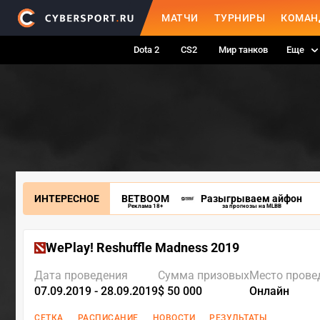
МАТЧИ
ТУРНИРЫ
КОМАН
Dota 2
CS2
Мир танков
Еще
ИНТЕРЕСНОЕ
BETBOOM
Разыгрываем айфон
Реклама 18+
за прогнозы на MLBB
WePlay! Reshuffle Madness 2019
Дата проведения
Сумма призовых
Место прове
07.09.2019 - 28.09.2019
$ 50 000
Онлайн
СЕТКА
РАСПИСАНИЕ
НОВОСТИ
РЕЗУЛЬТАТЫ