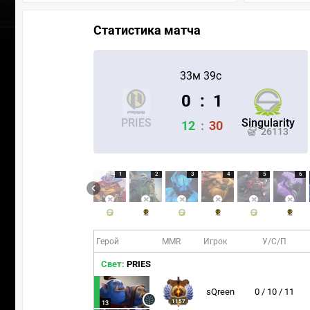
Статистика матча
33м 39с
0
:
1
PRIES
Singularity
12
:
30
26113
1
2
3
4
5
6
Герой
MMR
Игрок
У/С/П
Свет:
PRIES
sQreen
0 / 10 / 11
1157
13