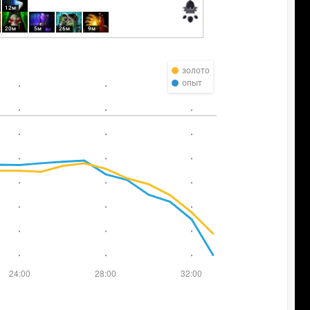
12м
20м
5м
26м
9м
золото
опыт