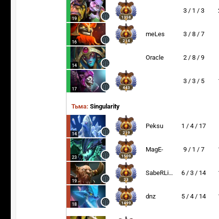
3 / 1 / 3
1358
19
meLes
3 / 8 / 7
214
16
Oracle
2 / 8 / 9
14
3 / 3 / 5
443
17
Тьма:
Singularity
Peksu
1 / 4 / 17
219
14
MagE-
9 / 1 / 7
1509
23
SabeRLight-
6 / 3 / 14
23
19
dnz
5 / 4 / 14
1499
18