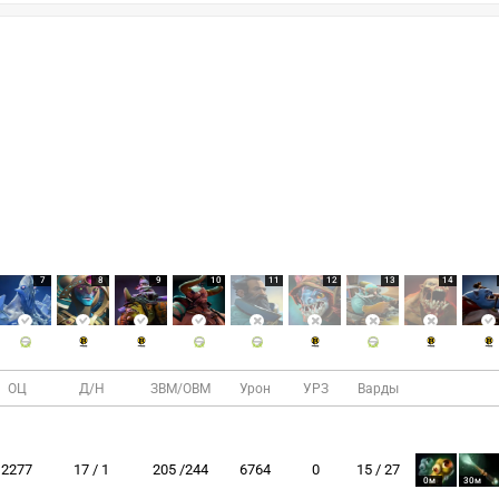
7
8
9
10
11
12
13
14
ОЦ
Д/Н
ЗВМ/ОВМ
Урон
УРЗ
Варды
2277
17 / 1
205 /244
6764
0
15 / 27
0м
30м