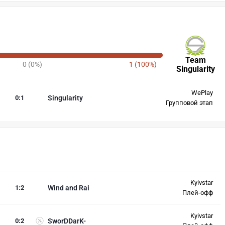
Team
0 (0%)
1 (100%)
Singularity
WePlay
0
:
1
Singularity
Групповой этап
Kyivstar
1
:
2
Wind and Rai
Плей-офф
Kyivstar
0
:
2
SworDDarK-