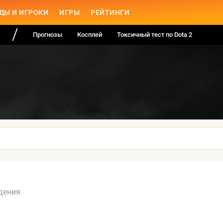
ДЫ И ИГРОКИ
ИГРЫ
РЕЙТИНГИ
Прогнозы
Косплей
Токсичный тест по Dota 2
дения