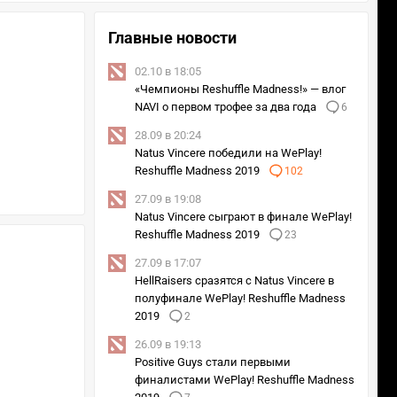
Главные новости
02.10 в 18:05
«Чемпионы Reshuffle Madness!» — влог
NAVI о первом трофее за два года
6
28.09 в 20:24
Natus Vincere победили на WePlay!
Reshuffle Madness 2019
102
27.09 в 19:08
Natus Vincere сыграют в финале WePlay!
Reshuffle Madness 2019
23
27.09 в 17:07
HellRaisers сразятся с Natus Vincere в
полуфинале WePlay! Reshuffle Madness
2019
2
26.09 в 19:13
Positive Guys стали первыми
финалистами WePlay! Reshuffle Madness