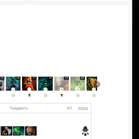
15
16
17
18
19
20
21
22
Предметы
НП
Шард
13м
27м
-2м