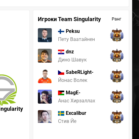
Игроки Team Singularity
Ранг
Peksu
Пету Ваатайнен
219
dnz
Дино Шавук
1499
SabeRLight-
Йонас Волек
23
MagE-
Анас Хирзаллах
1509
ngularity
Excalibur
Стив Йе
619