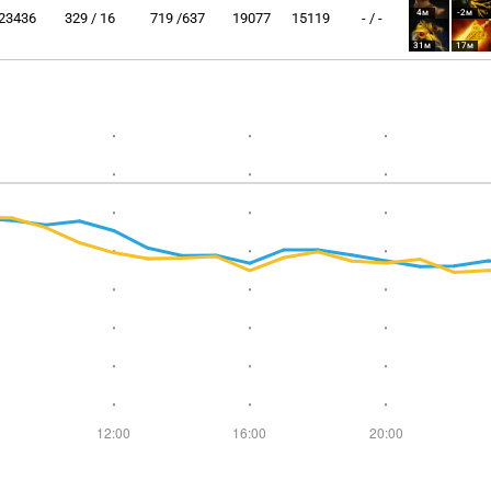
4м
-2м
23436
329 / 16
719 /637
19077
15119
- / -
31м
17м