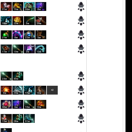
31м
19м
26м
8м
18м
22м
3м
29м
21м
0м
22м
5м
11м
13м
2м
13м
23м
30м
+2
0м
24м
17м
10м
30м
6м
10м
10м
15м
28м
31м