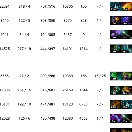
22091
318 / 4
751 /516
15305
105
- / -
21м
15м
8440
122 / 5
308 /350
8970
328
1 / -
12м
9м
4041
34 / 4
194 /305
5437
0
- / -
10м
10м
14525
217 / 18
444 /397
14101
1314
- / -
18м
26м
6556
21 / 2
309 /288
10368
156
15 / 25
13м
19м
19836
261 / 15
616 /681
26159
1544
- / -
13м
30м
15131
192 / 10
474 /481
13123
6788
- / -
20м
15м
12528
126 / 6
430 /438
12080
4668
1 / 1
0м
11м