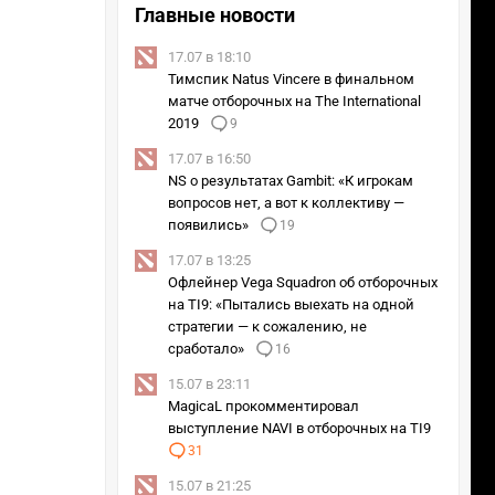
Главные новости
17.07 в 18:10
Тимспик Natus Vincere в финальном
матче отборочных на The International
2019
9
17.07 в 16:50
NS о результатах Gambit: «К игрокам
вопросов нет, а вот к коллективу —
появились»
19
17.07 в 13:25
Офлейнер Vega Squadron об отборочных
на TI9: «Пытались выехать на одной
стратегии — к сожалению, не
сработало»
16
15.07 в 23:11
MagicaL прокомментировал
выступление NAVI в отборочных на TI9
31
15.07 в 21:25