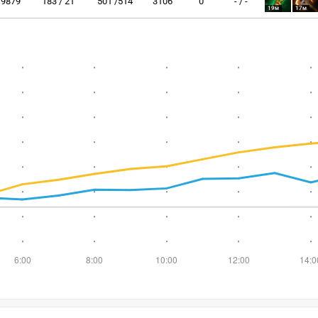
9879
183 / 21
501 /514
3106
0
- / -
19м
17м