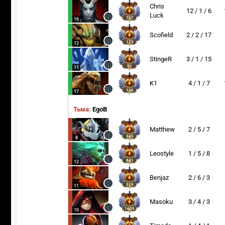
Chris
12 / 1 / 6
Luck
757
16
Scofield
2 / 2 / 17
173
12
StingeR
3 / 1 / 15
91
11
K1
4 / 1 / 7
126
17
Тьма:
EgoB
Matthew
2 / 5 / 7
345
8
Leostyle
1 / 5 / 8
841
12
Benjaz
2 / 6 / 3
519
11
Masoku
3 / 4 / 3
1605
10