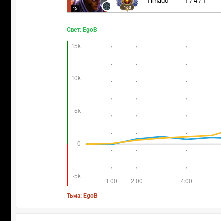
Timado
1 / 4 / 1
163
15
Свет: EgoB
Тьма: EgoB