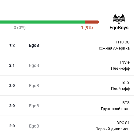
EgoBoys
0 (0%)
1 (9%)
TI10 CQ
1
:
2
EgoB
Южная Америка
INVie
2
:
1
EgoB
Плей-офф
BTS
2
:
0
EgoB
Плей-офф
BTS
2
:
0
EgoB
Групповой этап
DPC S1
2
:
0
EgoB
Первый дивизион