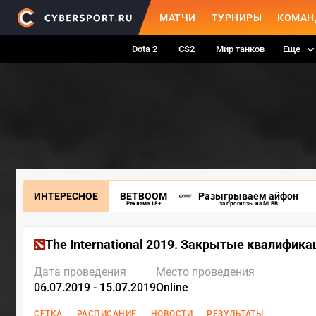
МАТЧИ
ТУРНИРЫ
КОМАН
Dota 2
CS2
Мир танков
Еще
ИНТЕРЕСНОЕ
BETBOOM
Разыгрываем айфон
Реклама 18+
за прогнозы на MLBB
The International 2019. Закрытые квалифика
Дата проведения
Место проведения
06.07.2019 - 15.07.2019
Online
СЕТКА
РАСПИСАНИЕ
НОВОСТИ
РЕЗУЛЬТАТЫ