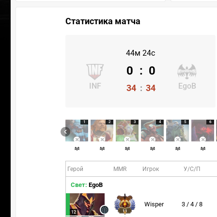
Статистика матча
44м 24с
0
:
0
INF
EgoB
34
:
34
1
2
3
4
5
6
Герой
MMR
Игрок
У/С/П
Свет:
EgoB
Wisper
3 / 4 / 8
11
12