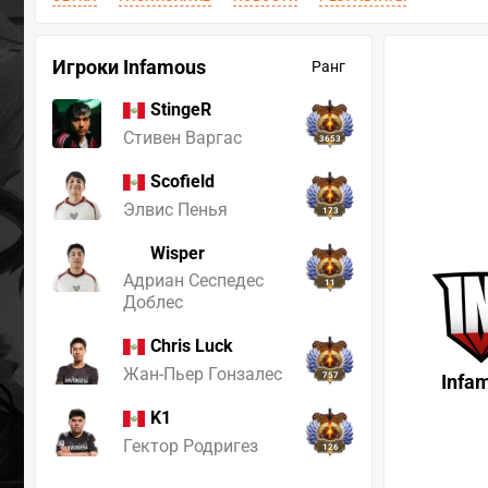
Игроки Infamous
Ранг
StingeR
Стивен Варгас
3653
Scofield
Элвис Пенья
173
Wisper
Адриан Сеспедес
11
Доблес
Chris Luck
Жан-Пьер Гонзалес
757
Infa
K1
Гектор Родригез
126