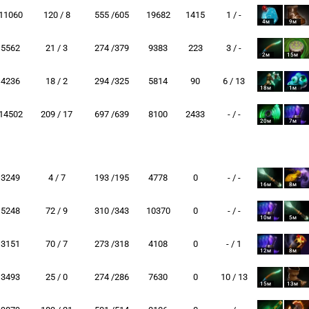
11060
120 / 8
555 /605
19682
1415
1 / -
4м
9м
5562
21 / 3
274 /379
9383
223
3 / -
2м
15м
4236
18 / 2
294 /325
5814
90
6 / 13
18м
1м
14502
209 / 17
697 /639
8100
2433
- / -
20м
7м
3249
4 / 7
193 /195
4778
0
- / -
16м
8м
5248
72 / 9
310 /343
10370
0
- / -
10м
5м
3151
70 / 7
273 /318
4108
0
- / 1
12м
8м
3493
25 / 0
274 /286
7630
0
10 / 13
15м
13м