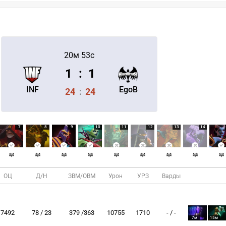
20м 53с
1
:
1
INF
EgoB
24
:
24
7
8
9
10
11
12
13
14
ОЦ
Д/Н
ЗВМ/ОВМ
Урон
УРЗ
Варды
7492
78 / 23
379 /363
10755
1710
- / -
7м
15м