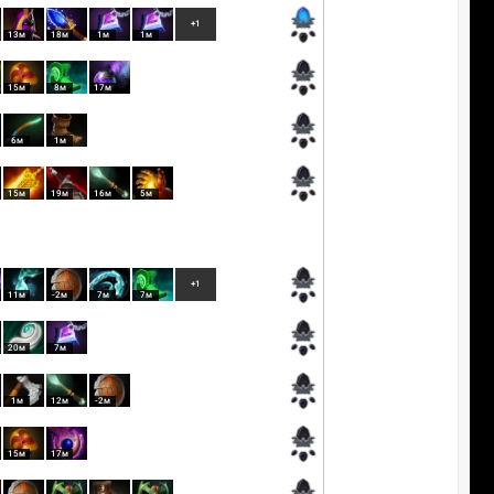
+1
13м
18м
1м
1м
15м
8м
17м
6м
1м
15м
19м
16м
5м
+1
11м
-2м
7м
7м
20м
7м
1м
12м
-2м
15м
17м