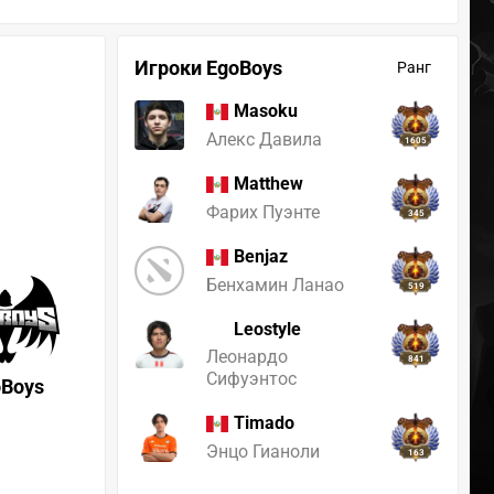
Игроки EgoBoys
Ранг
Masoku
Алекс Давила
1605
Matthew
Фарих Пуэнте
345
Benjaz
Бенхамин Ланао
519
Leostyle
Леонардо
841
Сифуэнтос
oBoys
Timado
Энцо Гианоли
163