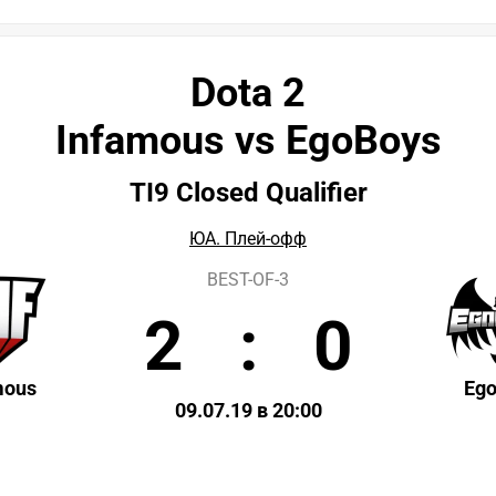
Dota 2
Infamous vs EgoBoys
TI9 Closed Qualifier
ЮА. Плей-офф
BEST-OF-3
2
:
0
mous
Eg
09.07.19 в 20:00