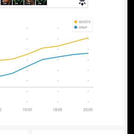
-2м
2м
11м
2м
золото
опыт