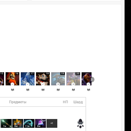
15
16
17
18
19
20
21
22
Предметы
НП
Шард
+1
7м
8м
11м
8м