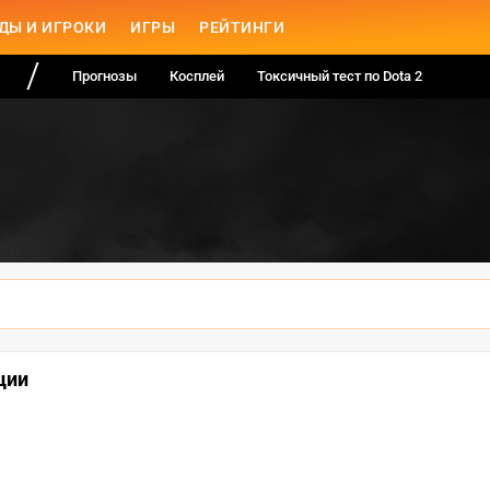
ДЫ И ИГРОКИ
ИГРЫ
РЕЙТИНГИ
Прогнозы
Косплей
Токсичный тест по Dota 2
ции