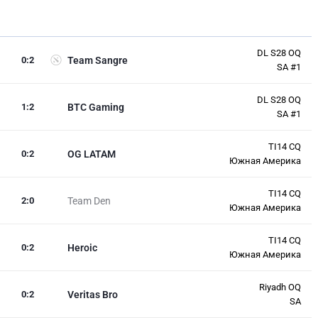
DL S28 OQ
0
:
2
Team Sangre
SA #1
DL S28 OQ
1
:
2
BTC Gaming
SA #1
TI14 CQ
0
:
2
OG LATAM
Южная Америка
TI14 CQ
2
:
0
Team Den
Южная Америка
TI14 CQ
0
:
2
Heroic
Южная Америка
Riyadh OQ
0
:
2
Veritas Bro
SA