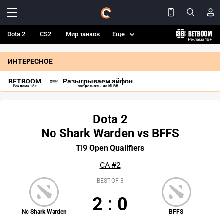
Dota 2
CS2
Мир танков
Еще
ИНТЕРЕСНОЕ
BETBOOM
Разыгрываем айфон
Реклама 18+
за прогнозы на MLBB
Dota 2
No Shark Warden vs BFFS
TI9 Open Qualifiers
СА #2
BEST-OF-3
2
:
0
No Shark Warden
BFFS