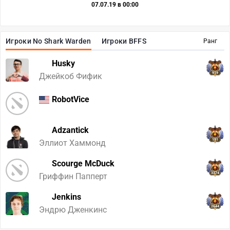
07.07.19 в 00:00
Игроки No Shark Warden
Игроки BFFS
Ранг
Husky
919
Джейкоб Фифик
RobotVice
Adzantick
191
Эллиот Хаммонд
Scourge McDuck
3374
Гриффин Папперт
Jenkins
2644
Эндрю Дженкинс