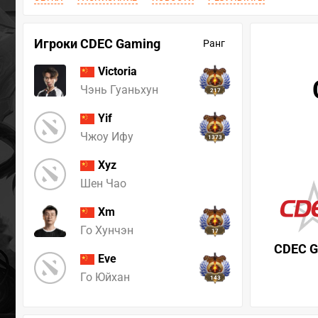
Игроки CDEC Gaming
Ранг
Victoria
Чэнь Гуаньхун
217
Yif
Чжоу Ифу
1373
Xyz
Шен Чао
Xm
Го Хунчэн
17
CDEC G
Eve
Го Юйхан
143