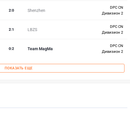
DPC CN
2
:
0
Shenzhen
Дивизион 2
DPC CN
2
:
1
LBZS
Дивизион 2
DPC CN
0
:
2
Team MagMa
Дивизион 2
ПОКАЗАТЬ ЕЩЕ