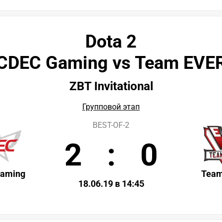
Dota 2
CDEC Gaming vs Team EVE
ZBT Invitational
Групповой этап
BEST-OF-2
2
:
0
aming
Tea
18.06.19 в 14:45