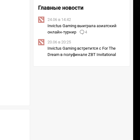
Главные новости
24.06 в 14:42
Invictus Gaming выиграла азиатский
онлайн-турнир
4
20.06 в 20:25
Invictus Gaming встретится с For The
Dream в полуфинале ZBT Invitational