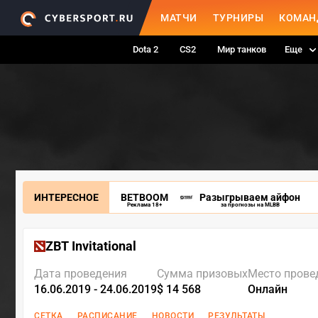
МАТЧИ
ТУРНИРЫ
КОМАН
Dota 2
CS2
Мир танков
Еще
ИНТЕРЕСНОЕ
BETBOOM
Разыгрываем айфон
Реклама 18+
за прогнозы на MLBB
ZBT Invitational
Дата проведения
Сумма призовых
Место прове
16.06.2019 - 24.06.2019
$ 14 568
Онлайн
СЕТКА
РАСПИСАНИЕ
НОВОСТИ
РЕЗУЛЬТАТЫ