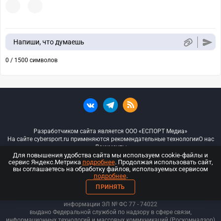
Напиши, что думаешь
0 / 1500 символов
Разработчиком сайта является ООО «ЕСПОРТ Медиа»
На сайте cybersport.ru применяются рекомендательные технологии
О нас
Документы
Для повышения удобства сайта мы используем cookie-файлы и
сервис Яндекс.Метрика
подробнее
. Продолжая использовать сайт,
© ООО «Киберспорт.ру» — Все права защищены
вы соглашаетесь на обработку файлов, используемых сервисом
подробнее
.
18+
ПРИНЯТЬ
ООО «Киберспорт.ру». Свидетельство о регистрации средств массовой
информации ЭЛ № ФС 77 - 74
022
выдано Федеральной службой по надзору в сфере связи,
информационных технологий и массовых коммуникаций (Роскомнадзор)