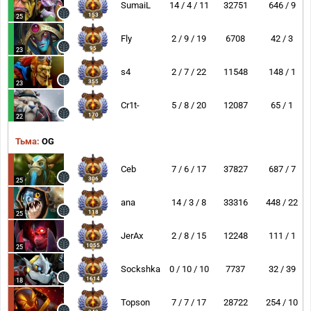
SumaiL
14 / 4 / 11
32751
646 / 9
153
25
Fly
2 / 9 / 19
6708
42 / 3
95
23
s4
2 / 7 / 22
11548
148 / 1
355
23
Cr1t-
5 / 8 / 20
12087
65 / 1
170
22
Тьма:
OG
Ceb
7 / 6 / 17
37827
687 / 7
306
25
ana
14 / 3 / 8
33316
448 / 22
118
25
JerAx
2 / 8 / 15
12248
111 / 1
1055
25
Sockshka
0 / 10 / 10
7737
32 / 39
1614
18
Topson
7 / 7 / 17
28722
254 / 10