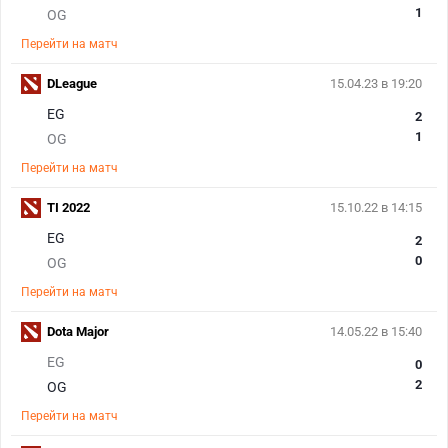
1
OG
Перейти на матч
DLeague
15.04.23 в 19:20
EG
2
1
OG
Перейти на матч
TI 2022
15.10.22 в 14:15
EG
2
0
OG
Перейти на матч
Dota Major
14.05.22 в 15:40
EG
0
2
OG
Перейти на матч