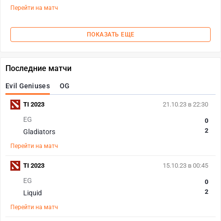
Перейти на матч
ПОКАЗАТЬ ЕЩЕ
Последние матчи
Evil Geniuses
OG
TI 2023
21.10.23 в 22:30
EG
0
2
Gladiators
Перейти на матч
TI 2023
15.10.23 в 00:45
EG
0
2
Liquid
Перейти на матч