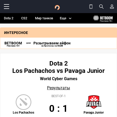
Dota 2
CS2
Мир танков
Еще
ИНТЕРЕСНОЕ
BETBOOM
Разыгрываем айфон
Реклама 18+
за прогнозы на MLBB
Dota 2
Los Pachachos vs Pavaga Junior
World Cyber Games
Результаты
BEST-OF-1
0
:
1
Los Pachachos
Pavaga Junior