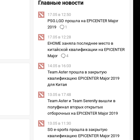
Главные новости
17.05 в 12:50
PSG.LGD прошла на EPICENTER Major
2019
1
17.05 в 12:28
EHOME заняла последнее место в
китайской квалификации на EPICENTER
Major
4
14.05 в 16:03
Team Aster прошла в закрытую
квалификацию EPICENTER Major 2019
для Китая
13.05 в 17:48
Team Aster и Team Serenity вышли в
полуфинал вторых открытых
отборочных на EPICENTER Major 2019
13.05 в 11:30
SG e-sports прошла в закрытую
квалификацию EPICENTER Major 2019