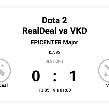
Dota 2
RealDeal vs VKD
EPICENTER Major
ЮА #2
BEST-OF-1
0
:
1
Deal
V
13.05.19 в 01:00