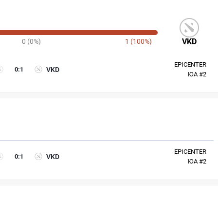
VKD
0 (0%)
1 (100%)
EPICENTER
0
:
1
VKD
ЮА #2
EPICENTER
0
:
1
VKD
ЮА #2