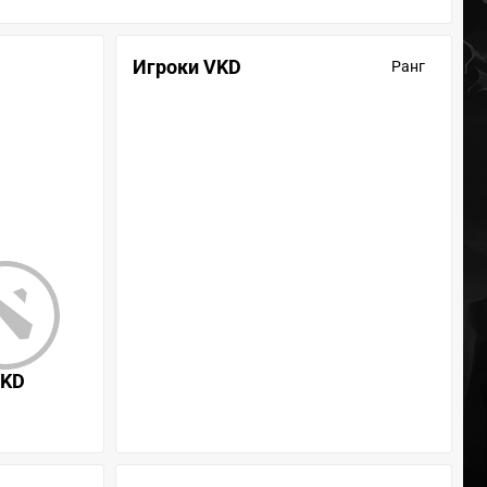
Игроки VKD
Ранг
KD