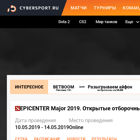
МАТЧИ
ТУРНИРЫ
КОМАН
Dota 2
CS2
Мир танков
Еще
ИНТЕРЕСНОЕ
BETBOOM
Разыгрываем айфон
Реклама 18+
за прогнозы на MLBB
EPICENTER Major 2019. Открытые отборочн
Дата проведения
Место проведения
10.05.2019 - 14.05.2019
Online
СЕТКА
РАСПИСАНИЕ
НОВОСТИ
РЕЗУЛЬТАТЫ