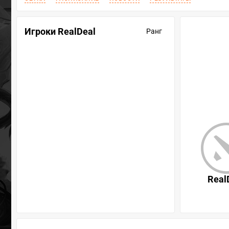
Игроки RealDeal
Ранг
Real