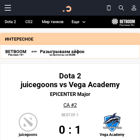
Dota 2
CS2
Мир танков
Еще
ИНТЕРЕСНОЕ
BETBOOM
Разыгрываем айфон
Реклама 18+
за прогнозы на MLBB
Dota 2
juicegoons vs Vega Academy
EPICENTER Major
СА #2
BEST-OF-1
0
:
1
juicegoons
Vega Academy