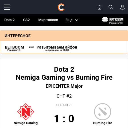
Dota 2
CS2
Мир танков
Еще
ИНТЕРЕСНОЕ
BETBOOM
Разыгрываем айфон
Реклама 18+
за прогнозы на MLBB
Dota 2
Nemiga Gaming vs Burning Fire
EPICENTER Major
СНГ #2
BEST-OF-1
1
:
0
Nemiga Gaming
Burning Fire