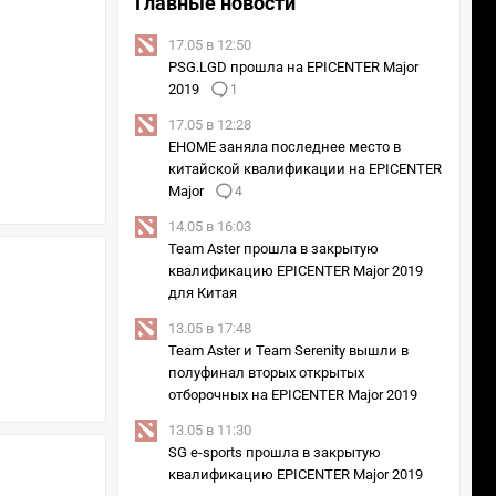
Главные новости
17.05 в 12:50
PSG.LGD прошла на EPICENTER Major
2019
1
17.05 в 12:28
EHOME заняла последнее место в
китайской квалификации на EPICENTER
Major
4
14.05 в 16:03
Team Aster прошла в закрытую
квалификацию EPICENTER Major 2019
для Китая
13.05 в 17:48
Team Aster и Team Serenity вышли в
полуфинал вторых открытых
отборочных на EPICENTER Major 2019
13.05 в 11:30
SG e-sports прошла в закрытую
квалификацию EPICENTER Major 2019