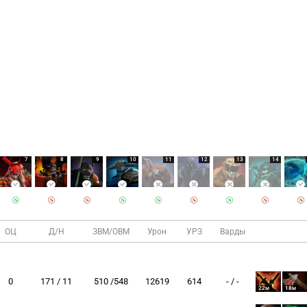
7
8
9
10
11
12
13
14
ОЦ
Д/Н
ЗВМ/ОВМ
Урон
УРЗ
Варды
0
171 / 11
510 /548
12619
614
- / -
22м
18м