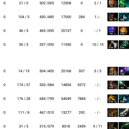
0
21 / 0
302 /365
12308
0
2 / 1
-2м
22м
0
104 / 5
430 /485
17000
284
1 / -
9м
18м
0
46 / 5
465 /395
20137
0
- / 1
7м
23м
0
50 / 3
337 /393
11590
0
10 / 15
20м
25м
0
14 / 19
304 /405
20168
337
3 / 3
23м
14м
0
174 / 37
533 /584
14854
3372
- / -
10м
6м
0
176 / 28
684 /799
34049
7884
- / -
23м
12м
0
111 / 8
467 /510
13277
292
- / -
21м
26м
0
31 / 5
315 /379
8318
2459
9 / 11