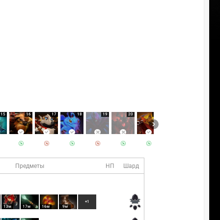
15
16
17
18
19
20
21
22
Предметы
НП
Шард
+1
13м
17м
16м
9м