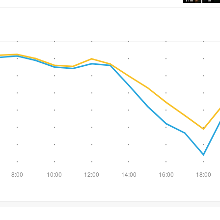
11м
1м