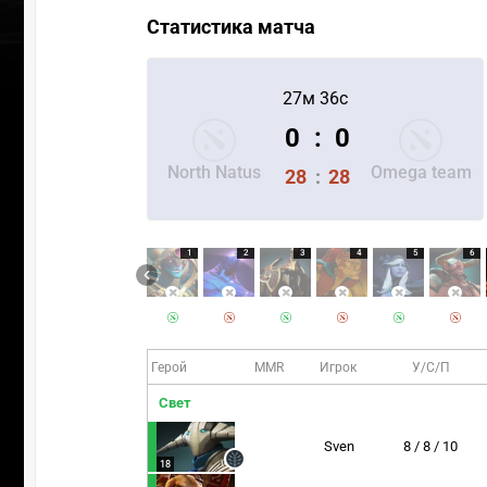
Статистика матча
27м 36с
0
:
0
North Natus
Omega team
28
:
28
1
2
3
4
5
6
Герой
MMR
Игрок
У/С/П
Свет
Sven
8 / 8 / 10
18