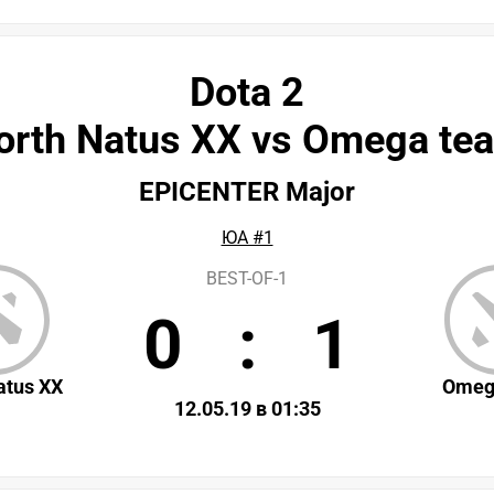
Dota 2
orth Natus XX vs Omega te
EPICENTER Major
ЮА #1
BEST-OF-1
0
:
1
atus XX
Omeg
12.05.19 в 01:35