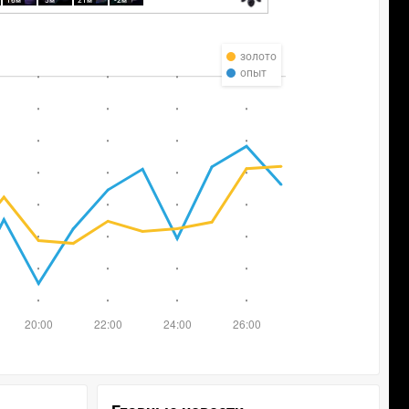
16м
5м
21м
-2м
золото
опыт