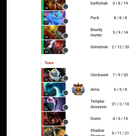
Earthshaker
3 / 8 / 19
14
Puck
8 / 8 / 8
17
Bounty
5 / 9 / 14
Hunter
15
Grimstroke
2 / 12 / 20
15
Тьма
Clockwerk
7 / 9 / 20
15
Arms
6 / 3 / 8
1054
19
Templar
21 / 2 / 10
Assassin
22
Doom
4 / 3 / 15
17
Shadow
5 / 11 / 21
Shaman