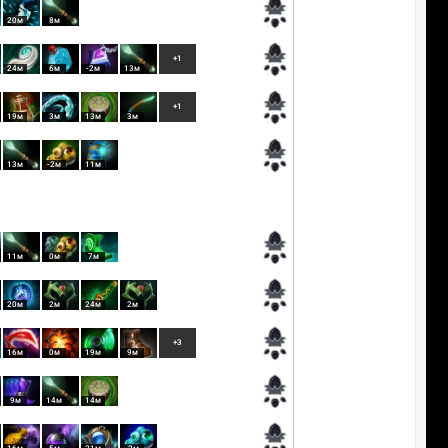
20м
8м
+1
24м
6м
-2м
13м
+1
19м
3м
13м
3м
13м
-2м
11м
11м
0м
7м
20м
2м
24м
2м
+3
16м
0м
19м
9м
9м
14м
14м