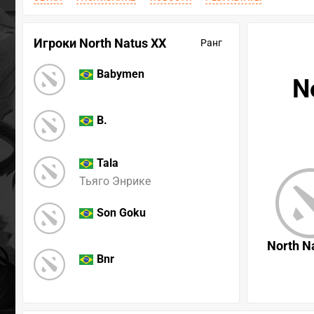
Игроки North Natus XX
Ранг
Babymen
N
B.
Tala
Тьяго Энрике
Son Goku
North N
Bnr