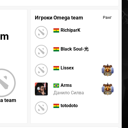
Игроки Omega team
Ранг
RichiparK
am
Black Soul-光
Lissex
2754
Arms
Данило Силва
1054
a team
totodoto