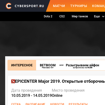
МАТЧИ
ТУРНИРЫ
КОМАН
Dota 2
CS2
Мир танков
Еще
ИНТЕРЕСНОЕ
BETBOOM
Разыгрываем айфон
Реклама 18+
за прогнозы на MLBB
EPICENTER Major 2019. Открытые отборочн
Дата проведения
Место проведения
10.05.2019 - 14.05.2019
Online
СЕТКА
РАСПИСАНИЕ
НОВОСТИ
РЕЗУЛЬТАТЫ