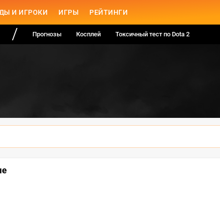
ДЫ И ИГРОКИ
ИГРЫ
РЕЙТИНГИ
Прогнозы
Косплей
Токсичный тест по Dota 2
ые