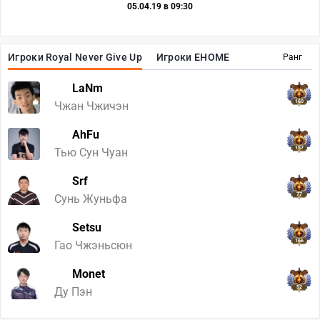
05.04.19 в 09:30
Игроки Royal Never Give Up
Игроки EHOME
Ранг
LaNm
160
Чжан Чжичэн
AhFu
157
Тью Сун Чуан
Srf
77
Сунь Жуньфа
Setsu
166
Гао Чжэньсюн
Monet
52
Ду Пэн