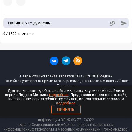
Напиши, что думаешь
0 / 1500 символов
Разработчиком сайта является ООО «ЕСПОРТ Медиа»
На сайте cybersport.ru применяются рекомендательные технологии
О нас
Документы
Для повышения удобства сайта мы используем cookie-файлы и
сервис Яндекс.Метрика
подробнее
. Продолжая использовать сайт,
© ООО «Киберспорт.ру» — Все права защищены
вы соглашаетесь на обработку файлов, используемых сервисом
подробнее
.
18+
ПРИНЯТЬ
ООО «Киберспорт.ру». Свидетельство о регистрации средств массовой
информации ЭЛ № ФС 77 - 74
022
выдано Федеральной службой по надзору в сфере связи,
информационных технологий и массовых коммуникаций (Роскомнадзор)