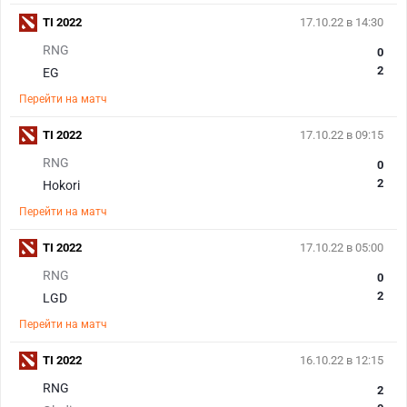
TI 2022
17.10.22 в 14:30
RNG
0
2
EG
Перейти на матч
TI 2022
17.10.22 в 09:15
RNG
0
2
Hokori
Перейти на матч
TI 2022
17.10.22 в 05:00
RNG
0
2
LGD
Перейти на матч
TI 2022
16.10.22 в 12:15
RNG
2