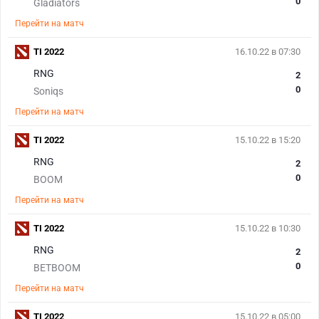
0
Gladiators
Перейти на матч
TI 2022
16.10.22 в 07:30
RNG
2
0
Soniqs
Перейти на матч
TI 2022
15.10.22 в 15:20
RNG
2
0
BOOM
Перейти на матч
TI 2022
15.10.22 в 10:30
RNG
2
0
BETBOOM
Перейти на матч
TI 2022
15.10.22 в 05:00