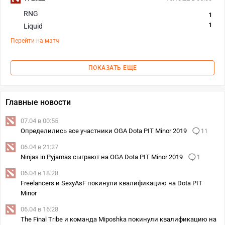
RNG
1
1
Liquid
Перейти на матч
ПОКАЗАТЬ ЕЩЕ
Главные новости
07.04 в 00:55
Определились все участники OGA Dota PIT Minor 2019
11
06.04 в 21:27
Ninjas in Pyjamas сыграют на OGA Dota PIT Minor 2019
1
06.04 в 18:28
Freelancers и SexyAsF покинули квалификацию на Dota PIT
Minor
06.04 в 16:28
The Final Tribe и команда Miposhka покинули квалификацию на