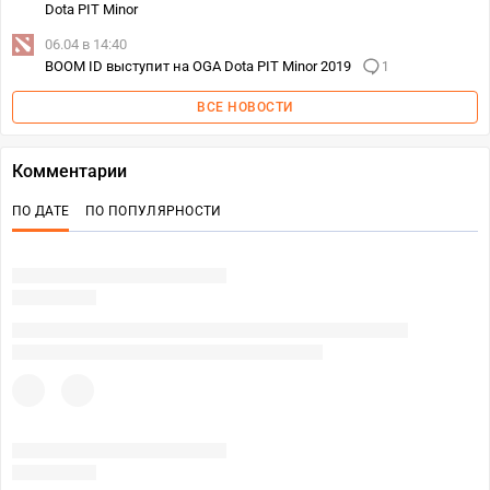
Dota PIT Minor
06.04 в 14:40
BOOM ID выступит на OGA Dota PIT Minor 2019
1
ВСЕ НОВОСТИ
Комментарии
ПО ДАТЕ
ПО ПОПУЛЯРНОСТИ