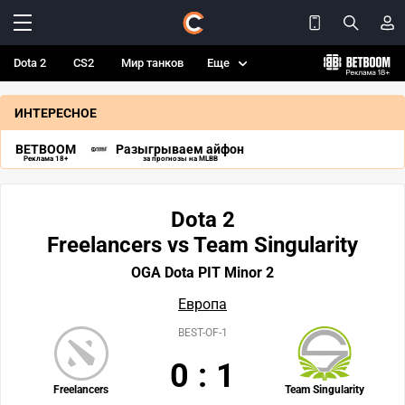
Dota 2
CS2
Мир танков
Еще
ИНТЕРЕСНОЕ
BETBOOM
Разыгрываем айфон
Реклама 18+
за прогнозы на MLBB
Dota 2
Freelancers vs Team Singularity
OGA Dota PIT Minor 2
Европа
BEST-OF-1
0
:
1
Freelancers
Team Singularity