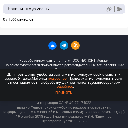
Напиши, что думаешь
0 / 1500 символов
Разработчиком сайта является ООО «ЕСПОРТ Медиа»
На сайте cybersport.ru применяются рекомендательные технологии
О нас
Документы
Для повышения удобства сайта мы используем cookie-файлы и
сервис Яндекс.Метрика
подробнее
. Продолжая использовать сайт,
© ООО «Киберспорт.ру» — Все права защищены
вы соглашаетесь на обработку файлов, используемых сервисом
подробнее
.
18+
ПРИНЯТЬ
ООО «Киберспорт.ру». Свидетельство о регистрации средств массовой
информации ЭЛ № ФС 77 - 74
022
выдано Федеральной службой по надзору в сфере связи,
информационных технологий и массовых коммуникаций (Роскомнадзор)
19 октября 2018 года. Главный редактор — В.Н. Животнев.
Cybersport.ru
@ 2011 - 2026