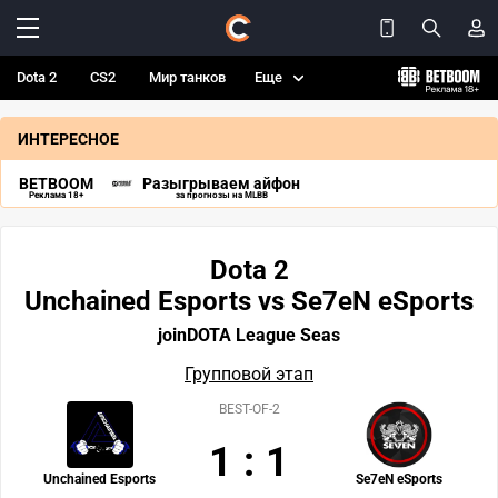
Dota 2
CS2
Мир танков
Еще
ИНТЕРЕСНОЕ
BETBOOM
Разыгрываем айфон
Реклама 18+
за прогнозы на MLBB
Dota 2
Unchained Esports vs Se7eN eSports
joinDOTA League Seas
Групповой этап
BEST-OF-2
1
:
1
Unchained Esports
Se7eN eSports