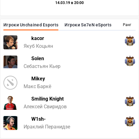
14.03.19 в 20:00
Игроки Unchained Esports
Игроки Se7eN eSports
Ранг
kacor
280
Якуб Коцьян
Solen
1227
Себастьян Кьер
Mikey
Макс Баркё
Smiling Knight
108
Алексей Свиридов
W1sh-
174
Ираклий Перанидзе