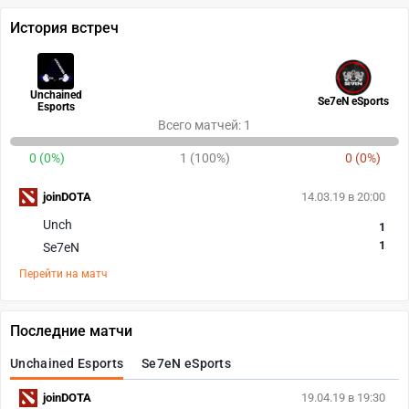
История встреч
Unchained
Se7eN eSports
Esports
Всего матчей: 1
0 (0%)
1 (100%)
0 (0%)
joinDOTA
14.03.19 в 20:00
Unch
1
1
Se7eN
Перейти на матч
Последние матчи
Unchained Esports
Se7eN eSports
joinDOTA
19.04.19 в 19:30