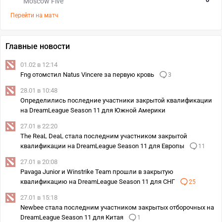
Moscow Five
Перейти на матч
Главные новости
01.02 в 12:14
Fng отомстил Natus Vincere за первую кровь
3
28.01 в 10:48
Определились последние участники закрытой квалификации
на DreamLeague Season 11 для Южной Америки
27.01 в 22:20
The ReaL DeaL стала последним участником закрытой
квалификации на DreamLeague Season 11 для Европы
11
27.01 в 20:08
Pavaga Junior и Winstrike Team прошли в закрытую
квалификацию на DreamLeague Season 11 для СНГ
25
27.01 в 15:18
Newbee стала последним участником закрытых отборочных на
DreamLeague Season 11 для Китая
1