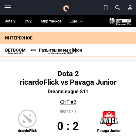
Dota 2
CS2
Мир танков
Еще
ИНТЕРЕСНОЕ
BETBOOM
Разыгрываем айфон
Реклама 18+
за прогнозы на MLBB
Dota 2
ricardoFlick vs Pavaga Junior
DreamLeague S11
СНГ #2
BEST-OF-3
0
:
2
ricardoFlick
Pavaga Junior