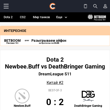
Dota 2
CS2
Мир танков
Еще
ИНТЕРЕСНОЕ
BETBOOM
Разыгрываем айфон
Реклама 18+
за прогнозы на MLBB
Dota 2
Newbee.Buff vs DeathBringer Gaming
DreamLeague S11
Китай #2
BEST-OF-3
0
:
2
Newbee.Buff
DeathBringer Gaming