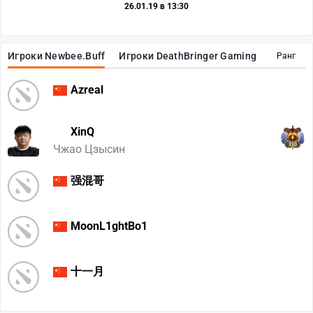
26.01.19 в 13:30
Игроки Newbee.Buff
Игроки DeathBringer Gaming
Ранг
Azreal
XinQ
310
Чжао Цзысин
强混哥
MoonL1ghtBo1
十一月