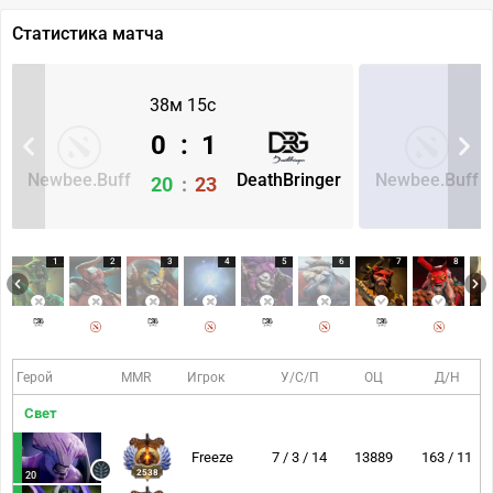
Статистика матча
38м 15с
0
:
1
Newbee.Buff
DeathBringer
Newbee.Buff
20
:
23
1
2
3
4
5
6
7
8
Герой
MMR
Игрок
У/С/П
ОЦ
Д/Н
Свет
Freeze
7 / 3 / 14
13889
163 / 11
2538
20