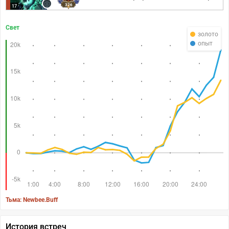
326
17
Свет
золото
опыт
Тьма: Newbee.Buff
История встреч