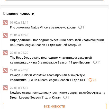
Главные новости
01.02 в 12:14
Fng отомстил Natus Vincere за первую кровь
3
28.01 в 10:48
Определились последние участники закрытой квалификации
на DreamLeague Season 11 для Южной Америки
27.01 в 22:20
The ReaL DeaL стала последним участником закрытой
квалификации на DreamLeague Season 11 для Европы
11
27.01 в 20:08
Pavaga Junior и Winstrike Team прошли в закрытую
квалификацию на DreamLeague Season 11 для СНГ
25
27.01 в 15:18
Newbee стала последним участником закрытых отборочных на
DreamLeague Season 11 для Китая
1
ВСЕ НОВОСТИ