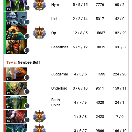
Hym
5 / 5 / 15
7776
60 / 2
2008
15
Lich
2 / 2 / 14
5317
42 / 0
15
Op
12 / 3 / 5
15637
182 / 29
240
20
Beastmaster
6 / 2 / 12
13319
150 / 8
20
Тьма:
Newbee.Buff
Juggernaut
4 / 5 / 5
11533
224 / 20
17
Underlord
3 / 6 / 10
9511
159 / 11
19
Earth
4 / 7 / 9
4028
24 / 1
Spirit
12
1 / 8 / 8
2423
7 / 0
56
10
3 / 6 / 7
9866
166 / 10