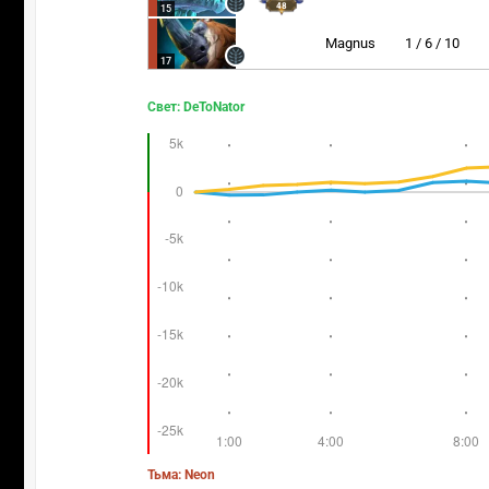
48
15
Magnus
1 / 6 / 10
17
Свет: DeToNator
Тьма: Neon