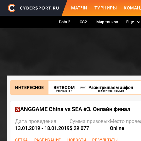
МАТЧИ
ТУРНИРЫ
КОМАН
Dota 2
CS2
Мир танков
Еще
ИНТЕРЕСНОЕ
BETBOOM
Разыгрываем айфон
Реклама 18+
за прогнозы на MLBB
ANGGAME China vs SEA #3. Онлайн финал
Дата проведения
Сумма призовых
Место прове
13.01.2019 - 18.01.2019
$ 29 077
Online
СЕТКА
РАСПИСАНИЕ
НОВОСТИ
РЕЗУЛЬТАТЫ