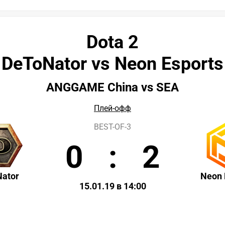
Dota 2
DeToNator vs Neon Esports
ANGGAME China vs SEA
Плей-офф
BEST-OF-3
0
:
2
ator
Neon 
15.01.19 в 14:00