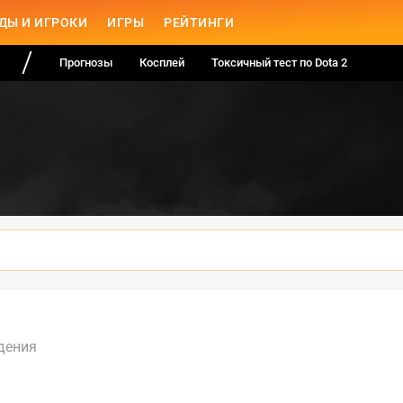
ДЫ И ИГРОКИ
ИГРЫ
РЕЙТИНГИ
Прогнозы
Косплей
Токсичный тест по Dota 2
дения