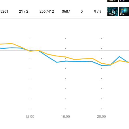
-2м
21м
5261
21 / 2
256 /412
3687
0
9 / 9
25м
15м