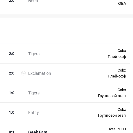
2
:
0
Neon
ЮВА
Cobx
2
:
0
Tigers
Плей-офф
Cobx
2
:
0
Exclamation
Плей-офф
Cobx
1
:
0
Tigers
Групповой этап
Cobx
1
:
0
Entity
Групповой этап
Dota PIT O
0
:
1
Geek Fam