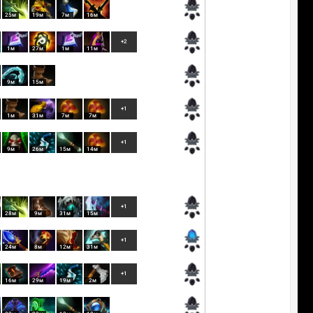
25м
19м
7м
16м
+2
1м
27м
1м
11м
9м
15м
+1
1м
31м
7м
7м
+1
9м
26м
15м
14м
+1
28м
9м
31м
15м
+1
24м
8м
12м
31м
+1
16м
29м
19м
2м