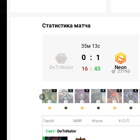
Статистика матча
35м 13с
0
:
1
DeToNator
Neon
16
:
43
27193
1
2
3
4
5
6
Герой
MMR
Игрок
У/С/П
Свет:
DeToNator