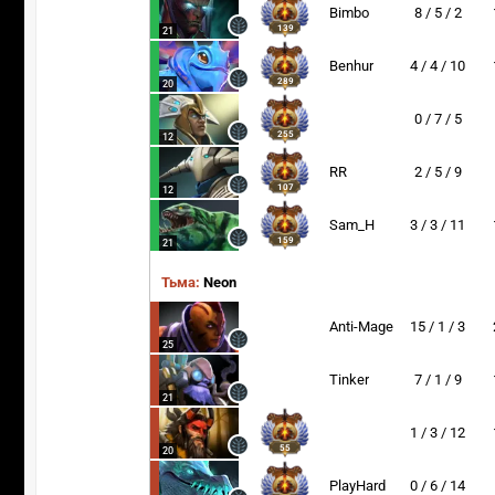
Bimbo
8 / 5 / 2
139
21
Benhur
4 / 4 / 10
289
20
0 / 7 / 5
255
12
RR
2 / 5 / 9
107
12
Sam_H
3 / 3 / 11
159
21
Тьма:
Neon
Anti-Mage
15 / 1 / 3
25
Tinker
7 / 1 / 9
21
1 / 3 / 12
55
20
PlayHard
0 / 6 / 14