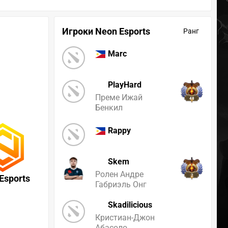
Игроки Neon Esports
Ранг
Marc
PlayHard
Преме Ижай
48
Бенкил
Rappy
Skem
Ролен Андре
Esports
2
Габриэль Онг
Skadilicious
Кристиан-Джон
Абасоло