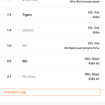
Юго-Восточная Азия
ESL One
1
:
2
Tigers
ЮВА
ESL One
1
:
0
Unicorn
ЮВА
ESL One
1
:
0
WG
Интересные результаты
MDL Major
0
:
2
WG
ЮВА #2
MDL Major
2
:
1
PG_Orca
ЮВА #2
ПОКАЗАТЬ ЕЩЕ