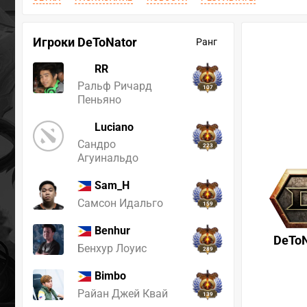
Игроки DeToNator
Ранг
RR
Ральф Ричард
107
Пеньяно
Luciano
Сандро
223
Агуинальдо
Sam_H
Самсон Идальго
159
Benhur
DeToN
Бенхур Лоуис
289
Bimbo
Райан Джей Квай
139