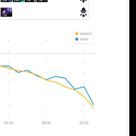
33м
23м
13м
19м
10м
золото
опыт