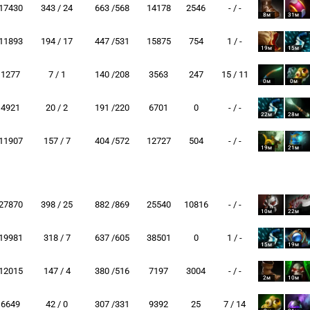
17430
343 / 24
663 /568
14178
2546
- / -
8м
31м
11893
194 / 17
447 /531
15875
754
1 / -
19м
15м
1277
7 / 1
140 /208
3563
247
15 / 11
0м
0м
4921
20 / 2
191 /220
6701
0
- / -
22м
28м
11907
157 / 7
404 /572
12727
504
- / -
19м
21м
27870
398 / 25
882 /869
25540
10816
- / -
10м
22м
19981
318 / 7
637 /605
38501
0
1 / -
15м
19м
12015
147 / 4
380 /516
7197
3004
- / -
2м
10м
6649
42 / 0
307 /331
9392
25
7 / 14