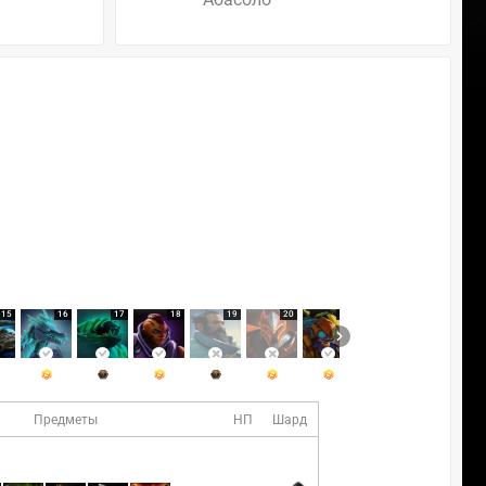
15
16
17
18
19
20
21
22
Предметы
НП
Шард