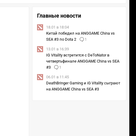
Главные новости
18.01 в 18:04
Китай победил на ANGGAME China vs
SEA #3 по Dota 2
1
13.01 в 16:39
IG Vitality встретится с DeToNator в
четвертьфинале ANGGAME China vs SEA
#3
1
06.01 в 11:45
DeathBringer Gaming и iG Vitality сыграют
на ANGGAME China vs SEA #3