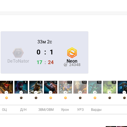
33м 2с
0
:
1
DeToNator
Neon
17
:
24
24348
7
8
9
10
11
12
13
14
ОЦ
Д/Н
ЗВМ/ОВМ
Урон
УРЗ
Варды