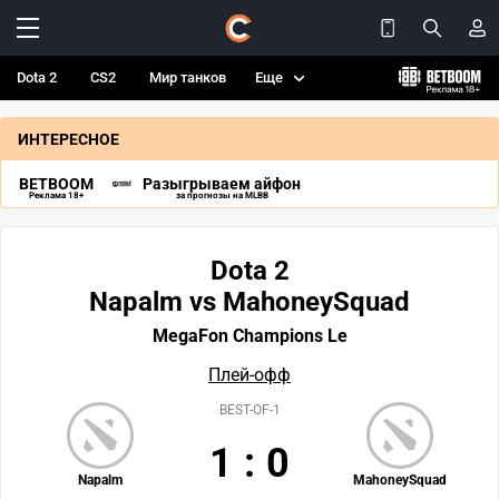
Dota 2
CS2
Мир танков
Еще
ИНТЕРЕСНОЕ
BETBOOM
Разыгрываем айфон
Реклама 18+
за прогнозы на MLBB
Dota 2
Napalm vs MahoneySquad
MegaFon Champions Le
Плей-офф
BEST-OF-1
1
:
0
Napalm
MahoneySquad