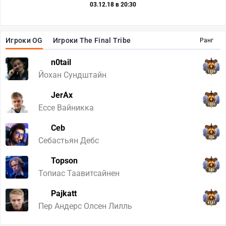
03.12.18 в 20:30
Игроки OG
Игроки The Final Tribe
Ранг
n0tail
1339
Йохан Сундштайн
JerAx
1055
Ессе Вайникка
Ceb
306
Себастьян Дебс
Topson
340
Топиас Таавитсайнен
Pajkatt
4141
Пер Андерс Олсен Лилль