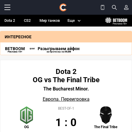
Dota 2
CS2
Мир танков
Еще
ИНТЕРЕСНОЕ
BETBOOM
Разыгрываем айфон
Реклама 18+
за прогнозы на MLBB
Dota 2
OG vs The Final Tribe
The Bucharest Minor.
Европа. Переигровка
BEST-OF-1
1
:
0
OG
The Final Tribe