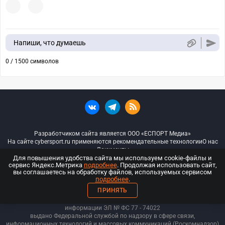
Напиши, что думаешь
0 / 1500 символов
Разработчиком сайта является ООО «ЕСПОРТ Медиа»
На сайте cybersport.ru применяются рекомендательные технологии
О нас
Документы
Для повышения удобства сайта мы используем cookie-файлы и
сервис Яндекс.Метрика
подробнее
. Продолжая использовать сайт,
© ООО «Киберспорт.ру» — Все права защищены
вы соглашаетесь на обработку файлов, используемых сервисом
подробнее
.
18+
ПРИНЯТЬ
ООО «Киберспорт.ру». Свидетельство о регистрации средств массовой
информации ЭЛ № ФС 77 - 74
022
выдано Федеральной службой по надзору в сфере связи,
информационных технологий и массовых коммуникаций (Роскомнадзор)