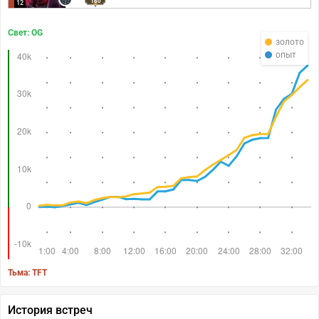
160
12
Свет: OG
золото
опыт
Тьма: TFT
История встреч