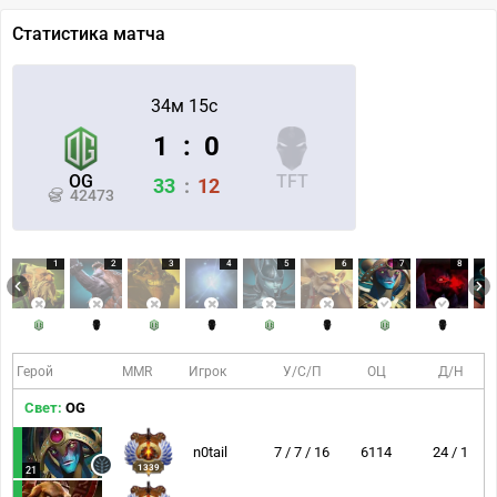
Статистика матча
34м 15с
1
:
0
OG
TFT
33
:
12
42473
1
2
3
4
5
6
7
8
Герой
MMR
Игрок
У/С/П
ОЦ
Д/Н
Свет:
OG
n0tail
7 / 7 / 16
6114
24 / 1
1339
21