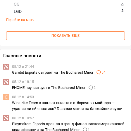
OG
0
2
LGD
Перейти на матч
ПОКАЗАТЬ ЕЩЕ
Главные новости
05.12 в 21:44
Gambit Esports сыграет на The Bucharest Minor
54
05.12 в 18:15
EHOME поучаствует в The Bucharest Minor
2
05.12 в 14:53
Winstrike Team в шаге от вылета с отборочных майнора —
удастся ли ей спастись? Главные матчи на ближайшие сутки
05.12 в 10:57
Playmakers Esports прошла в гранд-финал южноамериканской
квалификации на The Bucharest Minor
1