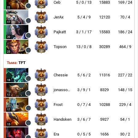
Ceb
5 / 0 / 13
15883
169 / 24
306
22
JerAx
5 / 4 / 9
12120
70 / 4
1055
17
Pajkatt
3 / 1 / 17
15583
186 / 24
4141
20
Topson
13 / 0 / 8
30289
464 / 9
340
25
Тьма:
TFT
Chessie
5 / 6 / 2
11316
227 / 22
144
18
jonassomfan
3 / 9 / 1
8329
148 / 15
3623
17
Frost
0 / 7 / 4
10288
229 / 4
58
17
Handsken
3 / 6 / 7
5927
54 / 1
316
15
Era
0 / 5 / 5
1656
30 / 2