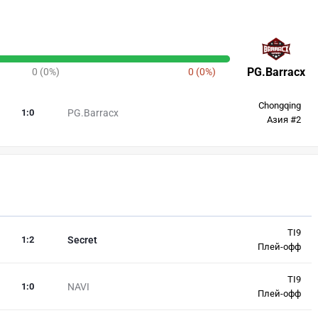
PG.Barracx
0 (0%)
0 (0%)
Chongqing
1
:
0
PG.Barracx
Азия #2
TI9
1
:
2
Secret
Плей-офф
TI9
1
:
0
NAVI
Плей-офф