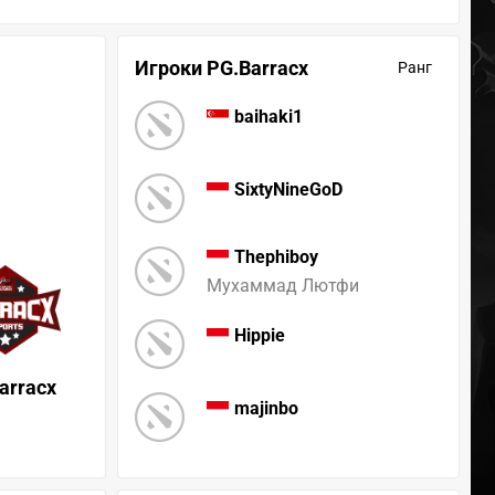
Игроки PG.Barracx
Ранг
baihaki1
SixtyNineGoD
Thephiboy
Мухаммад Лютфи
Hippie
arracx
majinbo