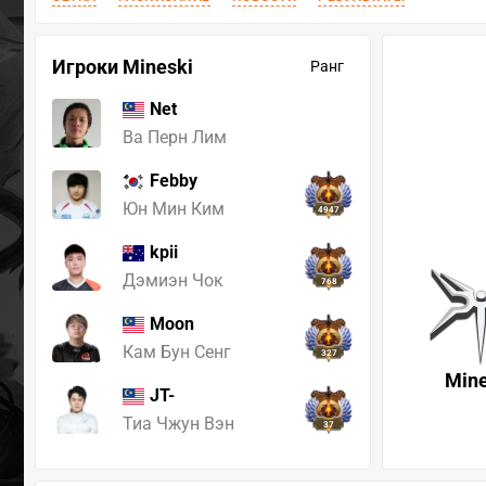
Игроки Mineski
Ранг
Net
Ва Перн Лим
Febby
Юн Мин Ким
4947
kpii
Дэмиэн Чок
768
Moon
Кам Бун Сенг
327
Mine
JT-
Тиа Чжун Вэн
37