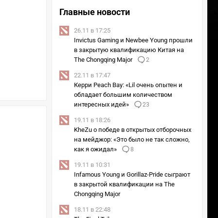
Главные новости
26.11 в 17:25
Invictus Gaming и Newbee Young прошли
в закрытую квалификацию Китая на
The Chongqing Major
2
22.11 в 17:47
Керри Peach Bay: «Lil очень опытен и
обладает большим количеством
интересных идей»
23
19.11 в 18:26
KheZu о победе в открытых отборочных
на мейджор: «Это было не так сложно,
как я ожидал»
8
19.11 в 10:31
Infamous Young и Gorillaz-Pride сыграют
в закрытой квалификации на The
Chongqing Major
18.11 в 22:48