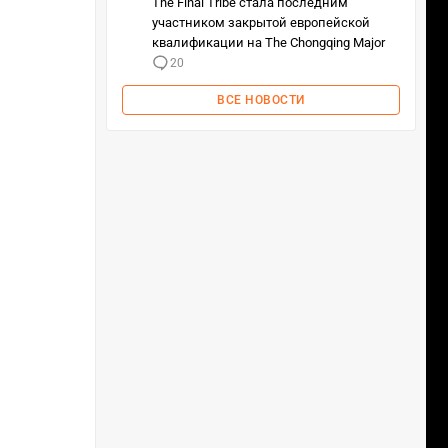
The Final Tribe стала последним
участником закрытой европейской
квалификации на The Chongqing Major
20
ВСЕ НОВОСТИ