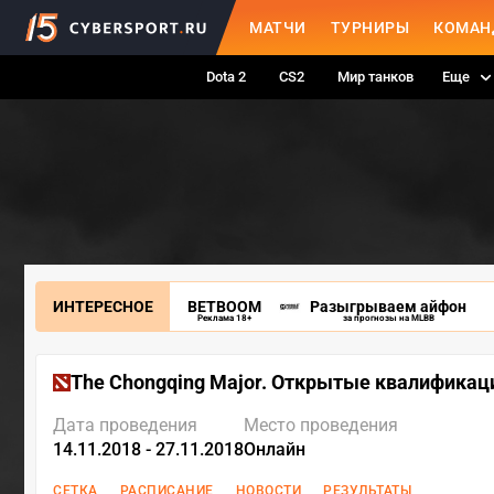
МАТЧИ
ТУРНИРЫ
КОМАН
Dota 2
CS2
Мир танков
Еще
ИНТЕРЕСНОЕ
BETBOOM
Разыгрываем айфон
Реклама 18+
за прогнозы на MLBB
The Chongqing Major. Открытые квалификац
Дата проведения
Место проведения
14.11.2018 - 27.11.2018
Онлайн
СЕТКА
РАСПИСАНИЕ
НОВОСТИ
РЕЗУЛЬТАТЫ