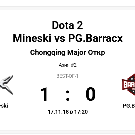
Dota 2
Mineski vs PG.Barracx
Chongqing Major Откр
Азия #2
BEST-OF-1
1
:
0
ski
PG.B
17.11.18 в 17:20