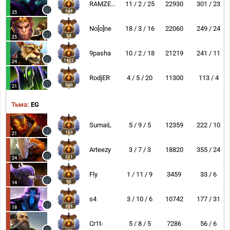
RAMZES666
11 / 2 / 25
22930
301 / 23
548
25
No[o]ne
18 / 3 / 16
22060
249 / 24
54
25
9pasha
10 / 2 / 18
21219
241 / 11
1422
24
RodjER
4 / 5 / 20
11300
113 / 4
560
21
Тьма:
EG
SumaiL
5 / 9 / 5
12359
222 / 10
153
21
Arteezy
3 / 7 / 3
18820
355 / 24
211
24
Fly
1 / 11 / 9
3459
33 / 6
95
14
s4
3 / 10 / 6
10742
177 / 31
355
18
Cr1t-
5 / 8 / 5
7286
56 / 6