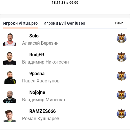
18.11.18 в 06:00
Игроки Virtus.pro
Игроки Evil Geniuses
Ранг
Solo
389
Алексей Березин
RodjER
560
Владимир Никогосян
9pasha
1422
Павел Хвастунов
No[o]ne
54
Владимир Миненко
RAMZES666
548
Роман Кушнарёв