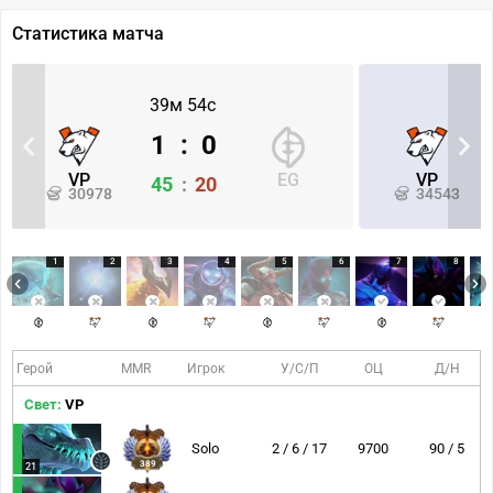
Статистика матча
39м 54с
1
:
0
VP
EG
VP
45
:
20
30978
34543
1
2
3
4
5
6
7
8
Герой
MMR
Игрок
У/С/П
ОЦ
Д/Н
Свет:
VP
Solo
2 / 6 / 17
9700
90 / 5
389
21