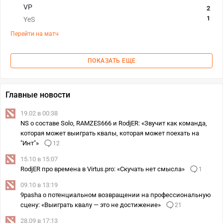
VP
2
1
YeS
Перейти на матч
ПОКАЗАТЬ ЕЩЕ
Главные новости
19.02 в 00:38
NS о составе Solo, RAMZES666 и RodjER: «Звучит как команда,
которая может выиграть квалы, которая может поехать на
"Инт"»
12
15.10 в 15:07
RodjER про времена в Virtus.pro: «Скучать нет смысла»
1
09.10 в 13:19
9pasha о потенциальном возвращении на профессиональную
сцену: «Выиграть квалу — это не достижение»
21
28.09 в 17:13