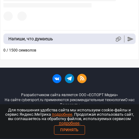
Напиши, что думаешь
0 / 1500 символов
Разработчиком сайта является ООО «ЕСПОРТ Медиа»
На сайте cybersport.ru применяются рекомендательные технологии
О нас
Документы
Для повышения удобства сайта мы используем cookie-файлы и
сервис Яндекс.Метрика
подробнее
. Продолжая использовать сайт,
© ООО «Киберспорт.ру» — Все права защищены
вы соглашаетесь на обработку файлов, используемых сервисом
подробнее
.
18+
ПРИНЯТЬ
ООО «Киберспорт.ру». Свидетельство о регистрации средств массовой