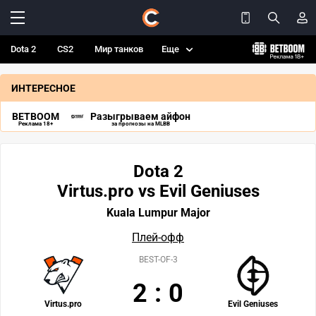
Dota 2
CS2
Мир танков
Еще
ИНТЕРЕСНОЕ
BETBOOM
Разыгрываем айфон
Реклама 18+
за прогнозы на MLBB
Dota 2
Virtus.pro vs Evil Geniuses
Kuala Lumpur Major
Плей-офф
BEST-OF-3
2
:
0
Virtus.pro
Evil Geniuses