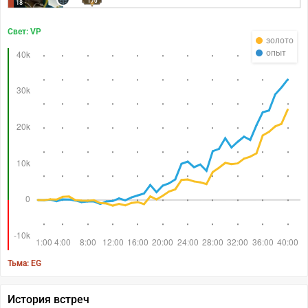
170
18
Свет: VP
золото
опыт
Тьма: EG
История встреч