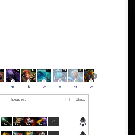
15
16
17
18
19
20
21
22
Предметы
НП
Шард
+2
12м
-2м
24м
27м