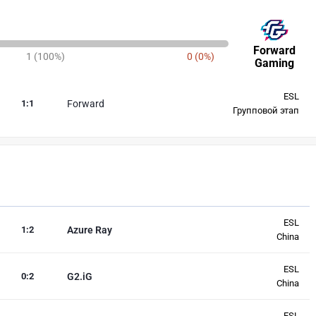
Forward
1 (100%)
0 (0%)
Gaming
ESL
1
:
1
Forward
Групповой этап
ESL
1
:
2
Azure Ray
China
ESL
0
:
2
G2.iG
China
ESL