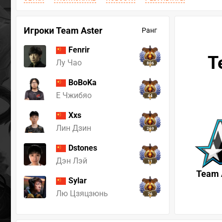
Игроки Team Aster
Ранг
Fenrir
T
Лу Чао
806
BoBoKa
Е Чжибяо
44
Xxs
Лин Дзин
269
Dstones
Дэн Лэй
11
Team 
Sylar
Лю Цзяцзюнь
76