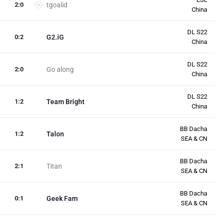
2
:
0
tgoalid
China
DL S22
0
:
2
G2.iG
China
DL S22
2
:
0
Go along
China
DL S22
1
:
2
Team Bright
China
BB Dacha
1
:
2
Talon
SEA & CN
BB Dacha
2
:
1
Titan
SEA & CN
BB Dacha
0
:
1
Geek Fam
SEA & CN