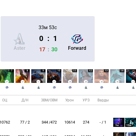
33м 53с
0
:
1
Aster
Forward
17
:
30
7
8
9
10
11
12
13
14
ОЦ
Д/Н
ЗВМ/ОВМ
Урон
УРЗ
Варды
10762
77 / 2
344 /472
10614
274
- / 1
9м
15м