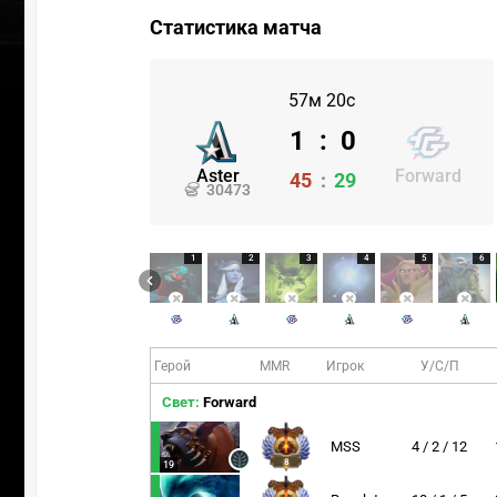
Статистика матча
57м 20с
1
:
0
Aster
Forward
45
:
29
30473
1
2
3
4
5
6
Герой
MMR
Игрок
У/С/П
Свет:
Forward
MSS
4 / 2 / 12
8
19