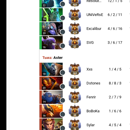
Resolut1on
12 / 1 / 5
460
22
UNiVeRsE
6 / 2 / 11
19
Excalibur
4 / 6 / 16
619
20
SVG
3 / 6 / 17
57
16
Тьма:
Aster
Xxs
1 / 4 / 5
269
18
Dstones
8 / 8 / 3
11
20
Fenrir
2 / 7 / 9
806
14
BoBoKa
1 / 6 / 6
44
16
Sylar
4 / 5 / 4
76
18