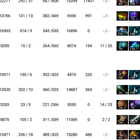
22271
292 / 31
667 /606
15294
11401
- / -
8м
22м
13766
131 / 13
382 /469
6936
991
- / -
0м
7м
16963
314 / 9
543 /535
16896
0
- / -
20м
16м
3355
15 / 2
264 /360
8074
154
17 / 26
7м
11м
10911
150 / 6
352 /423
4470
220
- / -
14м
12м
13520
202 / 10
460 /523
14887
563
- / -
4м
21м
3203
23 / 3
221 /266
5055
0
14 / 23
-2м
7м
8875
105 / 2
311 /339
11069
0
2 / 2
-2м
30м
13471
256 / 18
485 /425
13280
486
- / -
6м
25м