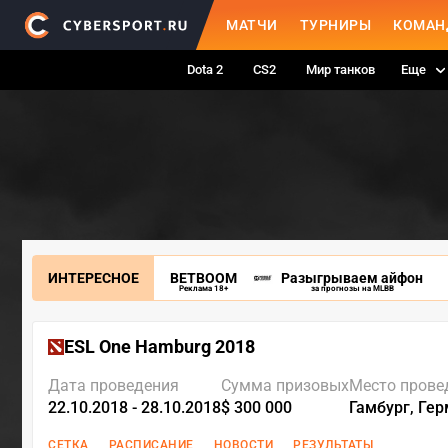
МАТЧИ
ТУРНИРЫ
КОМАН
Dota 2
CS2
Мир танков
Еще
ИНТЕРЕСНОЕ
BETBOOM
Разыгрываем айфон
Реклама 18+
за прогнозы на MLBB
ESL One Hamburg 2018
Дата проведения
Сумма призовых
Место прове
22.10.2018 - 28.10.2018
$ 300 000
Гамбург, Ге
СЕТКА
РАСПИСАНИЕ
НОВОСТИ
РЕЗУЛЬТАТЫ