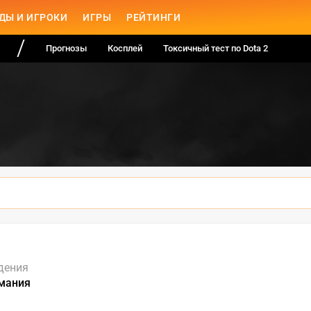
ДЫ И ИГРОКИ
ИГРЫ
РЕЙТИНГИ
Прогнозы
Косплей
Токсичный тест по Dota 2
дения
рмания