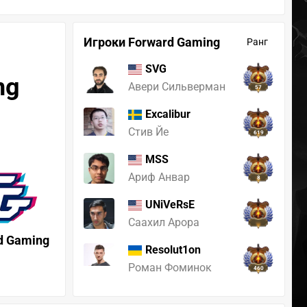
Игроки Forward Gaming
Ранг
SVG
ng
Авери Сильверман
57
Excalibur
Стив Йе
619
MSS
Ариф Анвар
8
UNiVeRsE
Саахил Арора
d Gaming
Resolut1on
Роман Фоминок
460