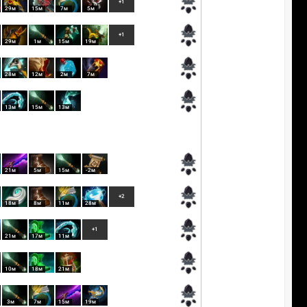
+1
29м
15м
7м
5м
+1
29м
1м
15м
19м
28м
12м
2м
7м
13м
15м
13м
21м
5м
15м
-2м
+2
18м
8м
11м
28м
+1
21м
17м
11м
10м
18м
21м
3м
7м
15м
19м