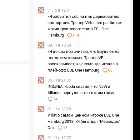
31.12 в 12:01
«Я забайтил coL на пик дерьмоватых
саппортов». Тренер Virtus.pro разбирает
матчи группового этапа ESL One
Hamburg
119
09.11 в 10:00
«Я до сих пор считаю, что Бруда была
неплохим пиком». Тренер VP
рассказывает, как команда играла в
плей-офф ESL One Hamburg
60
05.11 в 21:05
INSaNiA: «Loda сказал, что NaVi и
Alliance вернутся в топ в этом году»
14
01.11 в 23:28
V1lat о самом ценном игроке ESL One
Hamburg 2018: «Я бы отдал "Мерседес"
Ori»
18
01.11 в 19:07