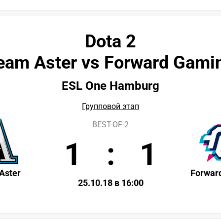
Dota 2
eam Aster vs Forward Gami
ESL One Hamburg
Групповой этап
BEST-OF-2
1
:
1
Aster
Forwar
25.10.18 в 16:00