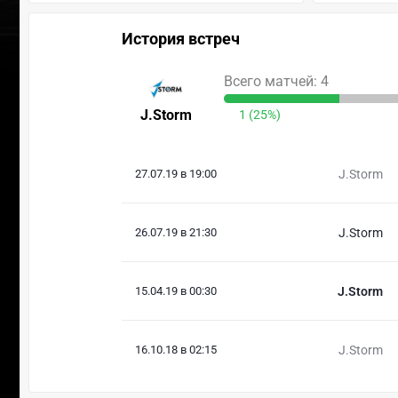
История встреч
Всего матчей: 4
J.Storm
1 (25%)
27.07.19 в 19:00
J.Storm
26.07.19 в 21:30
J.Storm
15.04.19 в 00:30
J.Storm
16.10.18 в 02:15
J.Storm