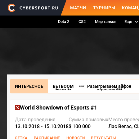
МАТЧИ
ТУРНИРЫ
КОМАН
Dota 2
CS2
Мир танков
Еще
ИНТЕРЕСНОЕ
BETBOOM
Разыгрываем айфон
Реклама 18+
за прогнозы на MLBB
World Showdown of Esports #1
Дата проведения
Сумма призовых
Место прове
13.10.2018 - 15.10.2018
$ 100 000
Лас Вегас, 
СЕТКА
РАСПИСАНИЕ
НОВОСТИ
РЕЗУЛЬТАТЫ