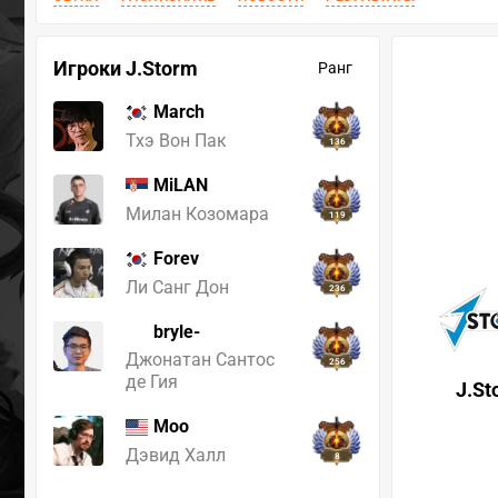
Игроки J.Storm
Ранг
March
Тхэ Вон Пак
136
MiLAN
Милан Козомара
119
Forev
Ли Санг Дон
236
bryle-
Джонатан Сантос
256
де Гия
J.St
Moo
Дэвид Халл
8