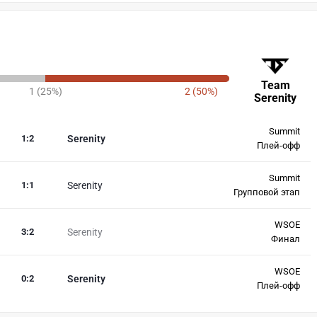
Team
1 (25%)
2 (50%)
Serenity
Summit
1
:
2
Serenity
Плей-офф
Summit
1
:
1
Serenity
Групповой этап
WSOE
3
:
2
Serenity
Финал
WSOE
0
:
2
Serenity
Плей-офф