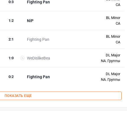
0
:
3
Fighting Pan
СА
BL Minor
1
:
2
NiP
СА
BL Minor
2
:
1
Fighting Pan
СА
DL Major
1
:
0
WeDislikeBea
NA. Группы
DL Major
0
:
2
Fighting Pan
NA. Группы
ПОКАЗАТЬ ЕЩЕ