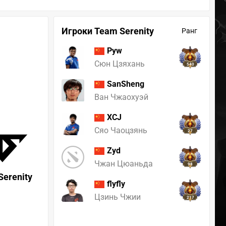
Игроки Team Serenity
Ранг
Pyw
Сюн Цзяхань
540
SanSheng
Ван Чжаохуэй
XCJ
Сяо Чаоцзянь
27
Zyd
Чжан Цюаньда
98
Serenity
flyfly
Цзинь Чжии
217