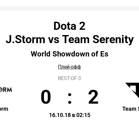
Dota 2
J.Storm vs Team Serenity
World Showdown of Es
Плей-офф
BEST-OF-3
0
:
2
orm
Team 
16.10.18 в 02:15