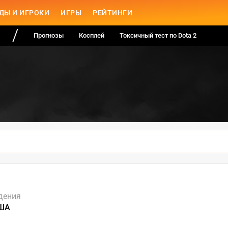
ДЫ И ИГРОКИ
ИГРЫ
РЕЙТИНГИ
Прогнозы
Косплей
Токсичный тест по Dota 2
дения
США