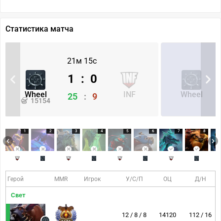
Статистика матча
21м 15с
1
:
0
Wheel
INF
Wheel
25
:
9
15154
1
2
3
4
5
6
7
8
Герой
MMR
Игрок
У/С/П
ОЦ
Д/Н
Свет
12 / 8 / 8
14120
112 / 16