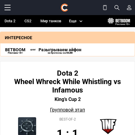
Dota 2
CS2
Мир танков
Еще
ИНТЕРЕСНОЕ
BETBOOM
Разыгрываем айфон
Реклама 18+
за прогнозы на MLBB
Dota 2
Wheel Whreck While Whistling vs
Infamous
King’s Cup 2
Групповой этап
BEST-OF-2
1
:
1