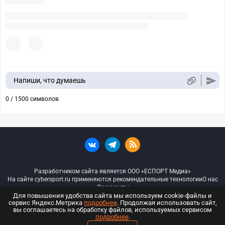
Напиши, что думаешь
0 / 1500 символов
Разработчиком сайта является ООО «ЕСПОРТ Медиа»
На сайте cybersport.ru применяются рекомендательные технологии
О нас
Документы
Для повышения удобства сайта мы используем cookie-файлы и
сервис Яндекс.Метрика
подробнее
. Продолжая использовать сайт,
© ООО «Киберспорт.ру» — Все права защищены
вы соглашаетесь на обработку файлов, используемых сервисом
подробнее
.
18+