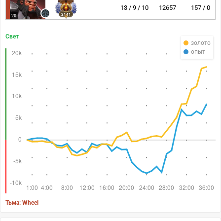
13 / 9 / 10
12657
157 / 0
2141
20
Свет
золото
опыт
Тьма: Wheel