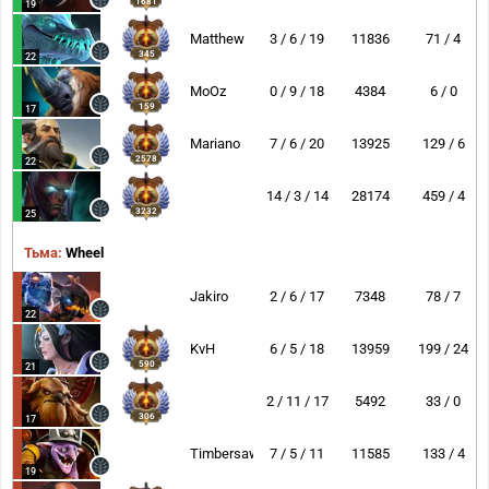
1681
19
Matthew
3 / 6 / 19
11836
71 / 4
345
22
MoOz
0 / 9 / 18
4384
6 / 0
159
17
Mariano
7 / 6 / 20
13925
129 / 6
2578
22
14 / 3 / 14
28174
459 / 4
3232
25
Тьма:
Wheel
Jakiro
2 / 6 / 17
7348
78 / 7
22
KvH
6 / 5 / 18
13959
199 / 24
590
21
2 / 11 / 17
5492
33 / 0
306
17
Timbersaw
7 / 5 / 11
11585
133 / 4
19