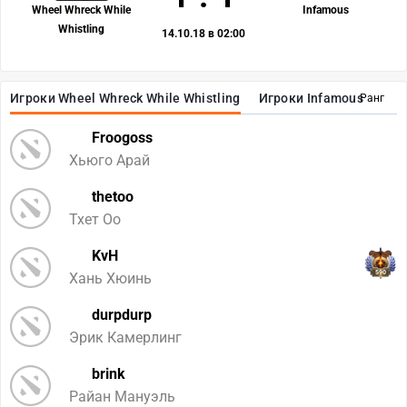
Wheel Whreck While
Infamous
Whistling
14.10.18 в 02:00
Игроки Wheel Whreck While Whistling
Игроки Infamous
Ранг
Froogoss
Хьюго Арай
thetoo
Тхет Оо
KvH
590
Хань Хюинь
durpdurp
Эрик Камерлинг
brink
Райан Мануэль